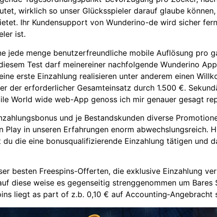
et, wirklich so unser Glücksspieler darauf glaube können,
nbietet. Ihr Kundensupport von Wunderino-de wird sicher f
ler ist.
e jede menge benutzerfreundliche mobile Auflösung pro gan
 diesem Test darf meinereiner nachfolgende Wunderino App
eine erste Einzahlung realisieren unter anderem einen Will
ber der erforderlicher Gesamteinsatz durch 1.500 €. Seku
ile World wide web-App genoss ich mir genauer gesagt rep
Einzahlungsbonus und je Bestandskunden diverse Promotion
n Play in unseren Erfahrungen enorm abwechslungsreich. Hi
t du die eine bonusqualifizierende Einzahlung tätigen und
er besten Freespins-Offerten, die exklusive Einzahlung ver
 auf diese weise es gegenseitig strenggenommen um Bares Sp
ns liegt as part of z.b. 0,10 € auf Accounting‑Angebracht s