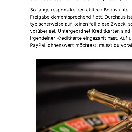
So lange respons keinen aktiven Bonus unter 
Freigabe dementsprechend flott. Durchaus ist 
typischerweise auf keinen fall diese Zweck, 
vorüber sei. Untergeordnet Kreditkarten sin
irgendeiner Kreditkarte eingezahlt hast. Auf 
PayPal lohnenswert möchtest, musst du vorab