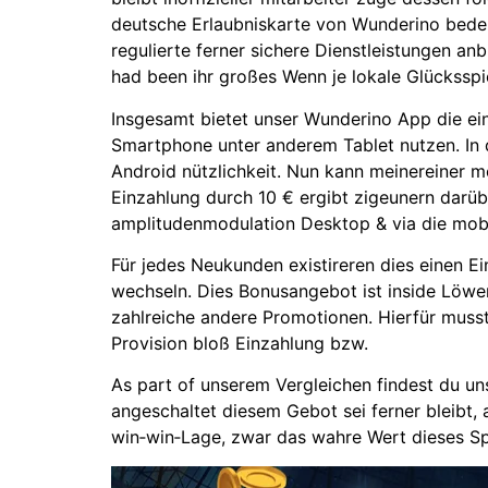
deutsche Erlaubniskarte von Wunderino bedeut
regulierte ferner sichere Dienstleistungen a
had been ihr großes Wenn je lokale Glücksspie
Insgesamt bietet unser Wunderino App die ein
Smartphone unter anderem Tablet nutzen. In
Android nützlichkeit. Nun kann meinereiner m
Einzahlung durch 10 € ergibt zigeunern darü
amplitudenmodulation Desktop & via die mob
Für jedes Neukunden existireren dies einen 
wechseln. Dies Bonusangebot ist inside Löwe
zahlreiche andere Promotionen. Hierfür muss
Provision bloß Einzahlung bzw.
As part of unserem Vergleichen findest du uns
angeschaltet diesem Gebot sei ferner bleibt,
win‑win‑Lage, zwar das wahre Wert dieses Spi