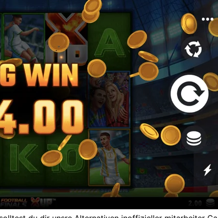
solltest du dir unsre Alternativen inoffizieller mitarbeiter 