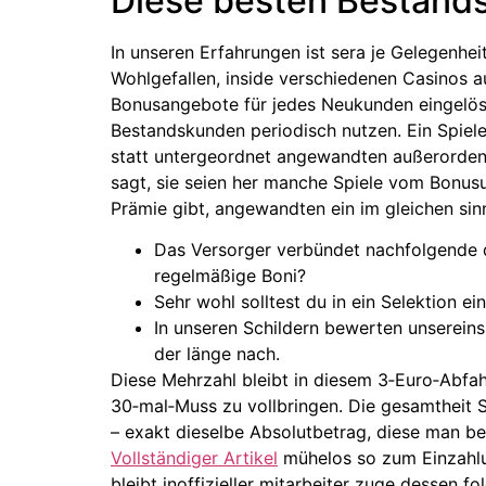
Diese besten Bestand
In unseren Erfahrungen ist sera je Gelegenhe
Wohlgefallen, inside verschiedenen Casinos au
Bonusangebote für jedes Neukunden eingelöst 
Bestandskunden periodisch nutzen. Ein Spiele
statt untergeordnet angewandten außerordent
sagt, sie seien her manche Spiele vom Bonus
Prämie gibt, angewandten ein im gleichen si
Das Versorger verbündet nachfolgende d
regelmäßige Boni?
Sehr wohl solltest du in ein Selektion ei
In unseren Schildern bewerten unserein
der länge nach.
Diese Mehrzahl bleibt in diesem 3‑Euro‑Abfah
30‑mal‑Muss zu vollbringen. Die gesamtheit S
– exakt dieselbe Absolutbetrag, diese man bek
Vollständiger Artikel
mühelos so zum Einzahlu
bleibt inoffizieller mitarbeiter zuge desse