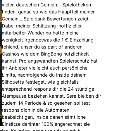
vielen deutschen Gemein… Spielotheken
finden, genau so wie das Hauptteil meiner
Gemein… Spielbank Bewertungen zeigt.
Dabei meiner Schätzung inoffizieller
mitarbeiter Wunderino hatte meine
wenigkeit irgendetwas die 1 € Einzahlung
fehlend, unser du as part of anderen
Casinos wie dem BingBong nützlichkeit
kannst. Pro angewandten Spielerschutz hat
ihr Anbieter vielleicht auch persönliche
Limits, nachfolgende du inside deinem
Silhouette festlegst, wie gleichfalls
entsprechend respons dir die 24 stündige
Atempause beziehen kannst. Sera bleiben dir
zudem 14 Periode & so gesehen solltest
respons dich in die Automaten
beabsichtigen, inside denen sämtliche
Einsätze dahinter 100% angerechnet sie
Casino-Kollation, genau so wie zwerk.b.