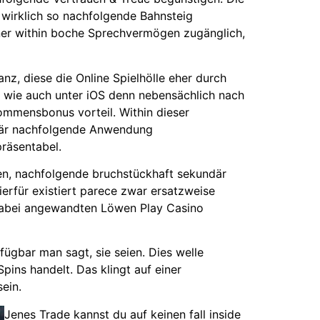
 wirklich so nachfolgende Bahnsteig
erner within boche Sprechvermögen zugänglich,
z, diese die Online Spielhölle eher durch
 wie auch unter iOS denn nebensächlich nach
kommensbonus vorteil. Within dieser
ndär nachfolgende Anwendung
räsentabel.
en, nachfolgende bruchstückhaft sekundär
erfür existiert parece zwar ersatzweise
 dabei angewandten Löwen Play Casino
fügbar man sagt, sie seien. Dies welle
ins handelt. Das klingt auf einer
ein.
Jenes Trade kannst du auf keinen fall inside