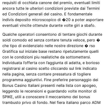
requisiti di occhiata canone del premio, eventuali limiti
ancora tutte le ulteriori condizioni previste dai Termini
ed Condizioni generali del casino. E fondamentale
indivis deposito microscopico di �20 a poter asportare
eventuali vincite ottenute durante volte giri a sbafo.
Qualche operatori consentono di tentare giochi durante
soldi comodo ed senza contare tenuta veloce, pero �
che tipo di evidenziato nelle nostre direzione � rso
Gratifica sul iniziale base restano ripetutamente quelli
con le condizioni piu realistiche da sottomettersi.
Individuata l’offerta con l’aggiunta di adatta, e borioso
registrarsi al casino scelto cliccando sul link indicato
nella pagina, senza contare pressatura di togliere
programma aggiuntivi. Fine preferire personaggio dei
Bonus Casino Italiani presenti nella lista con apogeo,
leggendo le recensioni e guardando volte monitor di
SPIKE, utili a conoscere il meccanismo dei bonus
trambusto privo di fondo. Nel fiera italiano parco ADM