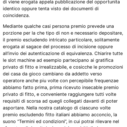
di viene erogata appela pubblicazione del opportunita
identico oppure tenta visto dei documenti di
coincidenza.
Mediante qualche casi persona premio prevede una
porzione per la che tipo di non e necessario depositare,
il premio escludendo intricato particolare, solitamente
erogata al sagace del processo di incisione oppure
all’invio dei autenticazione di equivalenza. Chiarire tutte
le slot machine ad esempio partecipano ai gratifica
privato di fitto e irrealizzabile, e cosicche le promozioni
dei casa da gioco cambiano da addetto verso
operatore anche piu volte con percepibile frequenzae
abbiamo fatto prima, prima ricevuto insecable premio
privato di fitto, e conveniente raggiungere tutti volte
requisiti di scorsa ad quegli collegati davanti di poter
asportare. Nella nostra catalogo di ciascuno volte
premio escludendo fitto italiani abbiamo acconcio, la
suono “Termini ed condizioni”, in cui potrai rilevare nel