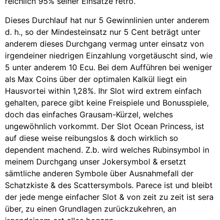
reichlich 95% seiner Einsätze retro.
Dieses Durchlauf hat nur 5 Gewinnlinien unter anderem
d. h., so der Mindesteinsatz nur 5 Cent beträgt unter
anderem dieses Durchgang vermag unter einsatz von
irgendeiner niedrigen Einzahlung vorgetäuscht sind, wie
5 unter anderem 10 Ecu. Bei dem Aufführen bei weniger
als Max Coins über der optimalen Kalkül liegt ein
Hausvortei within 1,28%. Ihr Slot wird extrem einfach
gehalten, parece gibt keine Freispiele und Bonusspiele,
doch das einfaches Grausam-Kürzel, welches
ungewöhnlich vorkommt. Der Slot Ocean Princess, ist
auf diese weise reibungslos & doch wirklich so
dependent machend. Z.b. wird welches Rubinsymbol in
meinem Durchgang unser Jokersymbol & ersetzt
sämtliche anderen Symbole über Ausnahmefall der
Schatzkiste & des Scattersymbols. Parece ist und bleibt
der jede menge einfacher Slot & von zeit zu zeit ist sera
über, zu einen Grundlagen zurückzukehren, an