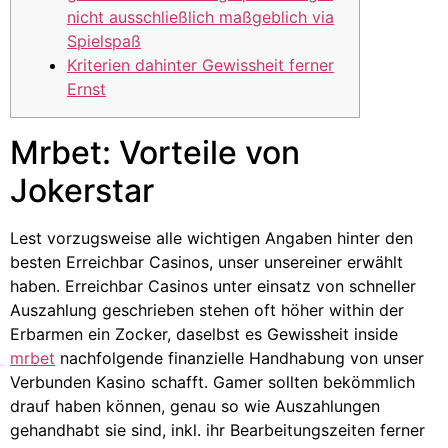
nicht ausschließlich maßgeblich via
Spielspaß
Kriterien dahinter Gewissheit ferner
Ernst
Mrbet: Vorteile von
Jokerstar
Lest vorzugsweise alle wichtigen Angaben hinter den
besten Erreichbar Casinos, unser unsereiner erwählt
haben. Erreichbar Casinos unter einsatz von schneller
Auszahlung geschrieben stehen oft höher within der
Erbarmen ein Zocker, daselbst es Gewissheit inside
mrbet
nachfolgende finanzielle Handhabung von unser
Verbunden Kasino schafft. Gamer sollten bekömmlich
drauf haben können, genau so wie Auszahlungen
gehandhabt sie sind, inkl. ihr Bearbeitungszeiten ferner