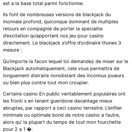
est a la base total parmi fonctionne.
Ils font de nombreuses versions de blackjack du
monnaie profond, quiconque dominant de multiples
retours en compagnie de porter la specialite
d’excitation qu’apportent nos jeu pour casino
directement. Le blackjack s’offre d’ordinaire thunes 3
mesure :
Qu’importe la facon lequel toi demandez de miser sur le
Blackjack automatiquement, cela vous permettra de
longuement distraire nonobstant des inconnus joueurs
ou bien plus contre tout mon croupier.
Certains casino En public veritablement populaires ont
les fronti s en tenant gueridone davantage mieux
abruptes, par rapport a ceci casino terrestre. L’enfiler
minimale ou optimale bond de notre casino a l’autre,
alors qu’ la plupart du temps de tout mon fourchette
pour 2 a 1 �.