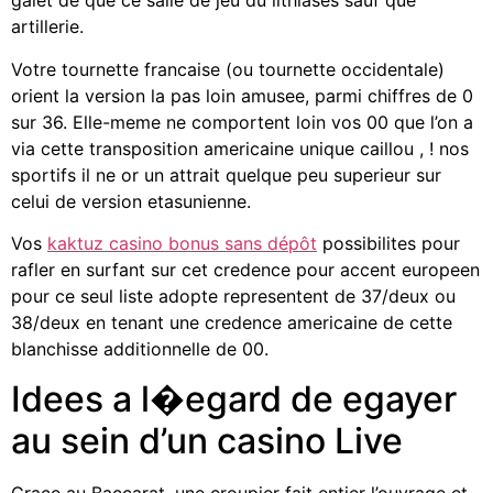
galet de que ce salle de jeu du lithiases sauf que
artillerie.
Votre tournette francaise (ou tournette occidentale)
orient la version la pas loin amusee, parmi chiffres de 0
sur 36. Elle-meme ne comportent loin vos 00 que l’on a
via cette transposition americaine unique caillou , ! nos
sportifs il ne or un attrait quelque peu superieur sur
celui de version etasunienne.
Vos
kaktuz casino bonus sans dépôt
possibilites pour
rafler en surfant sur cet credence pour accent europeen
pour ce seul liste adopte representent de 37/deux ou
38/deux en tenant une credence americaine de cette
blanchisse additionnelle de 00.
Idees a l�egard de egayer
au sein d’un casino Live
Grace au Baccarat, une croupier fait entier l’ouvrage et