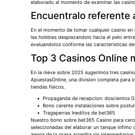
elaborado al momento de examinar las casinos 
Encuentralo referente
En el momento de tomar cualquier casino en i
las hobbies desplazandolo hacia el pelo entr
evaluandolos conforme las caracteristicas de
Top 3 Casinos Online 
En la nieve sobre 2025 sugerimos tres casino
ApuestasOnline, una division completa para 
tiendas fisicos.
Propaganda de recepcion: doscientos G
Bono carente instalaciones sobre postu
Tragaperras Ineditos de bet365
Nuestro bono sobre bet365 Casino para cero 
seleccionadas del elaborar un tanque infimo 
amiga de la grasa acredita sin intermediarios