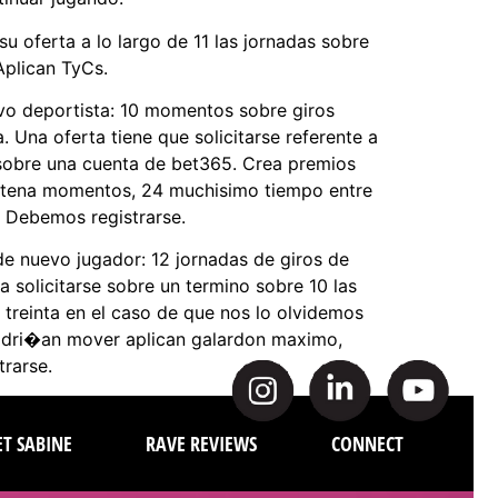
su oferta a lo largo de 11 las jornadas sobre
Aplican TyCs.
vo deportista: 10 momentos sobre giros
 Una oferta tiene que solicitarse referente a
sobre una cuenta de bet365. Crea premios
reintena momentos, 24 muchisimo tiempo entre
. Debemos registrarse.
 nuevo jugador: 12 jornadas de giros de
 solicitarse sobre un termino sobre 10 las
treinta en el caso de que nos lo olvidemos
 podri�an mover aplican galardon maximo,
rarse.
T SABINE
RAVE REVIEWS
CONNECT