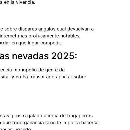
 en la vivencia.
se sobre dispares angulos cual devuelvan a
 internet mas profusamente notables,
rdar en que lugar competir.
�as nevadas 2025:
diencia monopolio de gente de
itar y no ha transpirado apartar sobre
ntas giros regalado acerca de tragaperras
o que todo ganancia si no le importa hacerse
tinuar jugando.