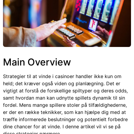
Main Overview
Strategier til at vinde i casinoer handler ikke kun om
held; det kræver også viden og planlægning. Det er
vigtigt at forstå de forskellige spiltyper og deres odds,
samt hvordan man kan udnytte spillets dynamik til sin
fordel. Mens mange spillere stoler på tilfældighederne,
er der en række teknikker, som kan hjælpe dig med at
træffe informerede beslutninger og potentielt forbedre
dine chancer for at vinde. I denne artikel vil vi se på
disse strategier nærmere.