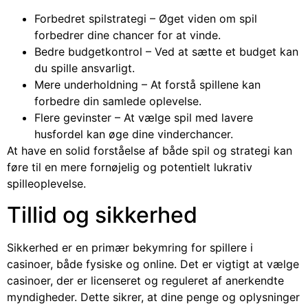
Forbedret spilstrategi – Øget viden om spil
forbedrer dine chancer for at vinde.
Bedre budgetkontrol – Ved at sætte et budget kan
du spille ansvarligt.
Mere underholdning – At forstå spillene kan
forbedre din samlede oplevelse.
Flere gevinster – At vælge spil med lavere
husfordel kan øge dine vinderchancer.
At have en solid forståelse af både spil og strategi kan
føre til en mere fornøjelig og potentielt lukrativ
spilleoplevelse.
Tillid og sikkerhed
Sikkerhed er en primær bekymring for spillere i
casinoer, både fysiske og online. Det er vigtigt at vælge
casinoer, der er licenseret og reguleret af anerkendte
myndigheder. Dette sikrer, at dine penge og oplysninger