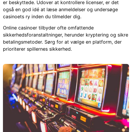
er beskyttede. Udover at kontrollere licenser, er det
også en god idé at læse anmeldelser og undersøge
casinoets ry inden du tilmelder dig.
Online casinoer tilbyder ofte omfattende
sikkerhedsforanstaltninger, herunder kryptering og sikre
betalingsmetoder. Sørg for at vælge en platform, der
prioriterer spillernes sikkerhed.