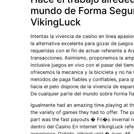
mundo de Forma Segura
VikingLuck
Intentas la vivencia de casino en linea apasi
la alternativa excelente para gozar de juego
requeridas con el fin de actuar referente a A
transacciones. Asimismo, proponemos la ampl
inclusive juegos en vivo con el pasar del ti
ofrecemos la mecanica y la bicicleta y no h
metodos de paga fiables y confiables, para q
hacia el pelo dispone de la vivencia de espa
De cualquier parte del mundo sobre forma fia
Igualmente had an amazing time playing at th
the variety of games they had to offer. The p
part was the fast payouts � Fri�o invernal r
dentro del Casino En internet VikingLuck refe
experience. Debido, VikingLuck! � Juan, 46