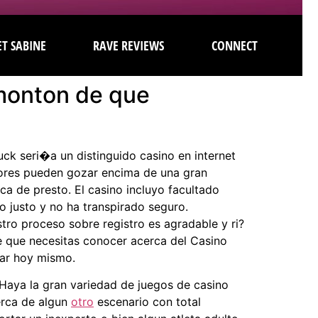
T SABINE
RAVE REVIEWS
CONNECT
 monton de que
ck seri�a un distinguido casino en internet
dores pueden gozar encima de una gran
ca de presto. El casino incluyo facultado
 justo y no ha transpirado seguro.
ro proceso sobre registro es agradable y ri?
ue que necesitas conocer acerca del Casino
ear hoy mismo.
 Haya la gran variedad de juegos de casino
cerca de algun
otro
escenario con total