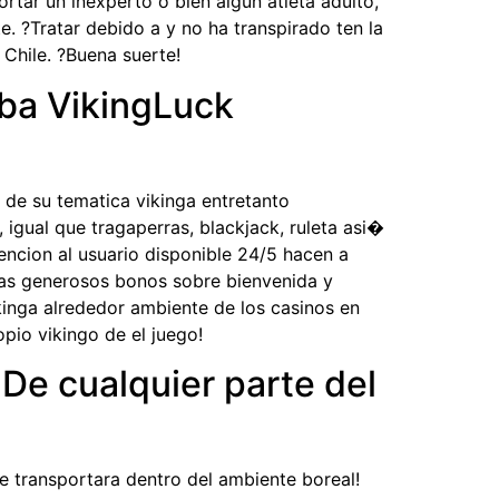
rtar un inexperto o bien algun atleta adulto,
. ?Tratar debido a y no ha transpirado ten la
Chile. ?Buena suerte!
eba VikingLuck
 de su tematica vikinga entretanto
 igual que tragaperras, blackjack, ruleta asi�
encion al usuario disponible 24/5 hacen a
las generosos bonos sobre bienvenida y
inga alrededor ambiente de los casinos en
pio vikingo de el juego!
De cualquier parte del
e transportara dentro del ambiente boreal!