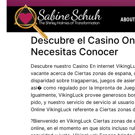
ABOUT
Descubre el Casino On
Necesitas Conocer
Descubre nuestro Casino En internet VikingLu
vacante acerca de Ciertas zonas de espana, 
disparidad sobre tragaperras, juegos de asien
asi� como regulado por la Impronta de Juego
Igualmente, VikingLuck provee generosos bon
pido, y nuestro servicio de servicio al usuar
Online VikingLuck referente a Ciertas zonas 
?Bienvenido en VikingLuck Ciertas zonas de e
online, en el momento en que slots incluso ru