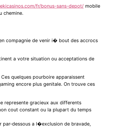
nekicasinos.com/fr/bonus-sans-depot/
mobile
du chemine.
 en compagnie de venir i� bout des accrocs
inent a votre situation ou acceptations de
. Ces quelques pourboire apparaissent
aming encore plus genitale. On trouve ces
 represente gracieux aux differents
 mon cout constant ou la plupart du temps
r par-dessous a l�exclusion de bravade,