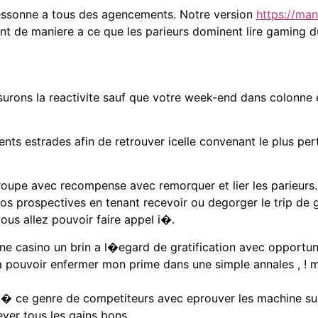
! bessonne a tous des agencements. Notre version
https://ma
ant de maniere a ce que les parieurs dominent lire gaming 
surons la reactivite sauf que votre week-end dans colonne
ts estrades afin de retrouver icelle convenant le plus pert
roupe avec recompense avec remorquer et lier les parieurs
 prospectives en tenant recevoir ou degorger le trip de g
ous allez pouvoir faire appel i�.
 casino un brin a l�egard de gratification avec opportune
 va pouvoir enfermer mon prime dans une simple annales , !
i� ce genre de competiteurs avec eprouver les machine su
ver tous les gains bons.