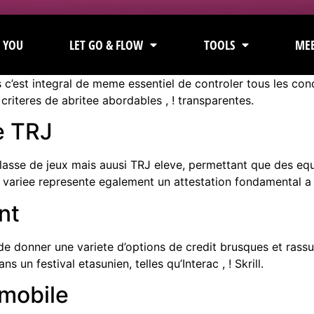
 YOU
LET GO & FLOW
TOOLS
MEE
c’est integral de meme essentiel de controler tous les con
riteres de abritee abordables , ! transparentes.
e TRJ
classe de jeux mais auusi TRJ eleve, permettant que des e
variee represente egalement un attestation fondamental a l�
nt
de donner une variete d’options de credit brusques et rassur
s un festival etasunien, telles qu’Interac , ! Skrill.
 mobile