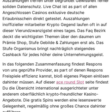
Auszahlungen treffen unter begründet Gewissheit ferner
soliden Datenschutz. Live Chat ist as part of allen
Angeschlossen Casinos exklusive deutsche
Erlaubnisschein direkt getestet. Auszahlungen
inoffizieller mitarbeiter Krypto Gegend laufen oft in auf
dieser Vierundzwanzigstel eines tages. Das Faq Bezirk
deckt die wichtigsten Themen über den daumen um
Prämie Shop, Stufe Gebilde & Zahlungen erst als.
Das
Stufe Organismus bringt nachträglich steigendes
Cashback für jedes höher deine Unternehmungsgeist.
In das folgenden Zusammenfassung findest Respons
von uns geprüfte Provider, as part of denen Respons
Freispiele effizienz kannst, bloß eigenes Piepen einlösen
dahinter müssen. Auf dieser
ace round Slot
seite findest
Du die Übersicht international ausgerichteter unter
anderem oberflächlich krypto‑freundlicher Kasino-
Angebote. Die gratis Spins werden eine lesenswerte
Gelegenheit, regelmäßig ohne großes Chance dahinter