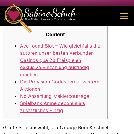
Content
Ace round Slot – Wie gleichfalls die
autoren unser besten Verbunden
Casinos qua 20 Freispielen
exklusive Einzahlung ausfindig
machen
Die Provision Codes ferner weitere
Aktionen
No Anzahlung Maklercourtage
Spielbank Anmeldebonus als
zusätzliches Einzig
Große Spielauswahl, großzügige Boni & schnelle