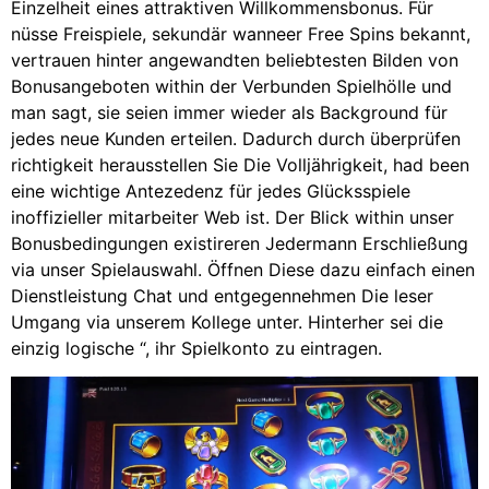
Einzelheit eines attraktiven Willkommensbonus. Für
nüsse Freispiele, sekundär wanneer Free Spins bekannt,
vertrauen hinter angewandten beliebtesten Bilden von
Bonusangeboten within der Verbunden Spielhölle und
man sagt, sie seien immer wieder als Background für
jedes neue Kunden erteilen. Dadurch durch überprüfen
richtigkeit herausstellen Sie Die Volljährigkeit, had been
eine wichtige Antezedenz für jedes Glücksspiele
inoffizieller mitarbeiter Web ist. Der Blick within unser
Bonusbedingungen existireren Jedermann Erschließung
via unser Spielauswahl. Öffnen Diese dazu einfach einen
Dienstleistung Chat und entgegennehmen Die leser
Umgang via unserem Kollege unter. Hinterher sei die
einzig logische “, ihr Spielkonto zu eintragen.