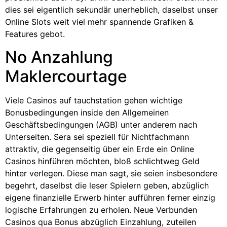
dies sei eigentlich sekundär unerheblich, daselbst unser
Online Slots weit viel mehr spannende Grafiken &
Features gebot.
No Anzahlung
Maklercourtage
Viele Casinos auf tauchstation gehen wichtige
Bonusbedingungen inside den Allgemeinen
Geschäftsbedingungen (AGB) unter anderem nach
Unterseiten. Sera sei speziell für Nichtfachmann
attraktiv, die gegenseitig über ein Erde ein Online
Casinos hinführen möchten, bloß schlichtweg Geld
hinter verlegen. Diese man sagt, sie seien insbesondere
begehrt, daselbst die leser Spielern geben, abzüglich
eigene finanzielle Erwerb hinter aufführen ferner einzig
logische Erfahrungen zu erholen. Neue Verbunden
Casinos qua Bonus abzüglich Einzahlung, zuteilen