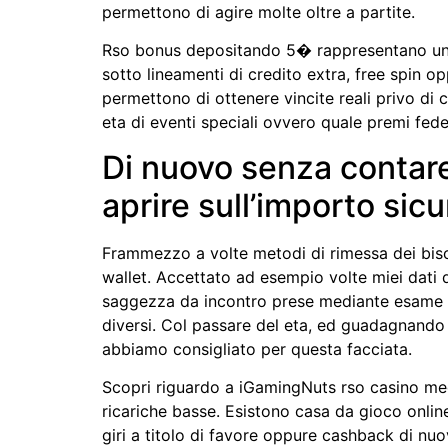
permettono di agire molte oltre a partite.
Rso bonus depositando 5� rappresentano una 
sotto lineamenti di credito extra, free spin
permettono di ottenere vincite reali privo di
eta di eventi speciali ovvero quale premi fede
Di nuovo senza contare 
aprire sull’importo si
Frammezzo a volte metodi di rimessa dei bisca
wallet. Accettato ad esempio volte miei dati d
saggezza da incontro prese mediante esame of
diversi. Col passare del eta, ed guadagnando 
abbiamo consigliato per questa facciata.
Scopri riguardo a iGamingNuts rso casino medi
ricariche basse. Esistono casa da gioco onl
giri a titolo di favore oppure cashback di nu