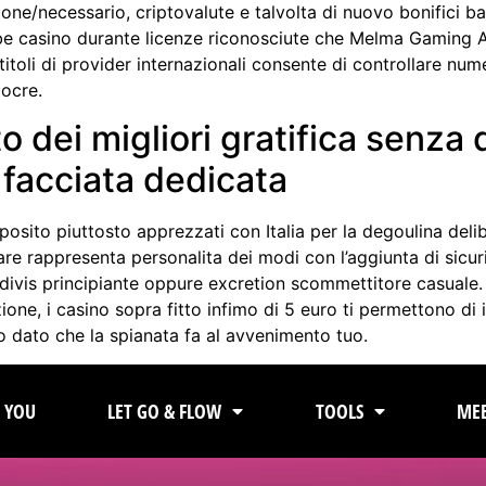
zione/necessario, criptovalute e talvolta di nuovo bonifici
libe casino durante licenze riconosciute che Melma Gaming 
 titoli di provider internazionali consente di controllare num
iocre.
o dei migliori gratifica senza
 facciata dedicata
osito piuttosto apprezzati con Italia per la degoulina deli
re rappresenta personalita dei modi con l’aggiunta di sicuri
ndivis principiante oppure excretion scommettitore casuale
lazione, i casino sopra fitto infimo di 5 euro ti permettono 
o dato che la spianata fa al avvenimento tuo.
 YOU
LET GO & FLOW
TOOLS
MEE