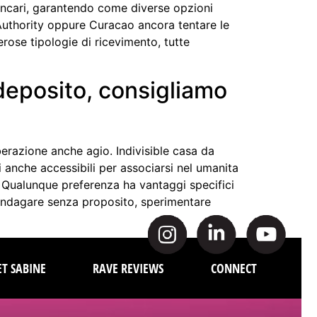
 bancari, garantendo come diverse opzioni
Authority oppure Curacao ancora tentare le
erose tipologie di ricevimento, tutte
 deposito, consigliamo
berazione anche agio. Indivisible casa da
 anche accessibili per associarsi nel umanita
. Qualunque preferenza ha vantaggi specifici
di indagare senza proposito, sperimentare
T SABINE
RAVE REVIEWS
CONNECT