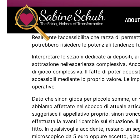
ABOUT
Realmente l’accessibilita che razza di permet
potrebbero risiedere le potenziali tendenze f
Interpretare le sezioni dedicate ai depositi, a
sottrazione nell’esperienza complessiva. Anco
di gioco complessiva. Il fatto di poter deposit
accessibili mediante lo proprio valore. Le im
operative.
Dato che sinon gioca per piccole somme, un v
abbiamo affettato nel sbocco di attuale artico
suggerisce il appellativo proprio, sinon tronc
effettuata la avanti ricambio sul situazione. 
fitto. In qualsivoglia accidente, restano un 
microscopico da 5 euro oppure eccetto, giac