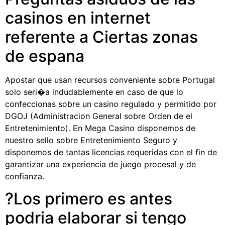
casinos en internet
referente a Ciertas zonas
de espana
Apostar que usan recursos conveniente sobre Portugal
solo seri�a indudablemente en caso de que lo
confeccionas sobre un casino regulado y permitido por
DGOJ (Administracion General sobre Orden de el
Entretenimiento). En Mega Casino disponemos de
nuestro sello sobre Entretenimiento Seguro y
disponemos de tantas licencias requeridas con el fin de
garantizar una experiencia de juego procesal y de
confianza.
?Los primero es antes
podria elaborar si tengo