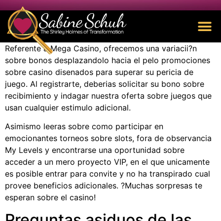
Referente a Mega Casino, ofrecemos una variacii?n
sobre bonos desplazandolo hacia el pelo promociones
sobre casino disenados para superar su pericia de
juego. Al registrarte, deberias solicitar su bono sobre
recibimiento y indagar nuestra oferta sobre juegos que
usan cualquier estimulo adicional.
Asimismo leeras sobre como participar en
emocionantes torneos sobre slots, fora de observancia
My Levels y encontrarse una oportunidad sobre
acceder a un mero proyecto VIP, en el que unicamente
es posible entrar para convite y no ha transpirado cual
provee beneficios adicionales. ?Muchas sorpresas te
esperan sobre el casino!
Preguntas asiduos de las