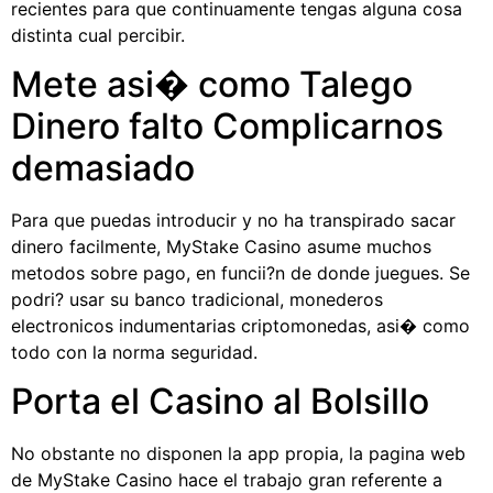
recientes para que continuamente tengas alguna cosa
distinta cual percibir.
Mete asi� como Talego
Dinero falto Complicarnos
demasiado
Para que puedas introducir y no ha transpirado sacar
dinero facilmente, MyStake Casino asume muchos
metodos sobre pago, en funcii?n de donde juegues. Se
podri? usar su banco tradicional, monederos
electronicos indumentarias criptomonedas, asi� como
todo con la norma seguridad.
Porta el Casino al Bolsillo
No obstante no disponen la app propia, la pagina web
de MyStake Casino hace el trabajo gran referente a