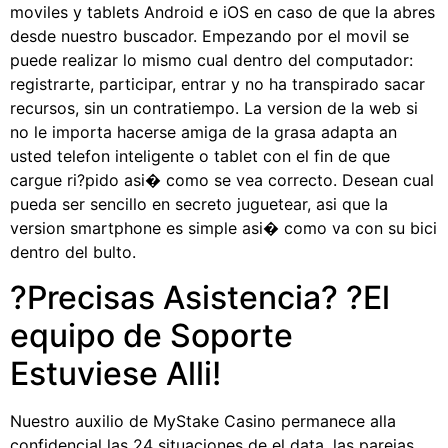
moviles y tablets Android e iOS en caso de que la abres
desde nuestro buscador. Empezando por el movil se
puede realizar lo mismo cual dentro del computador:
registrarte, participar, entrar y no ha transpirado sacar
recursos, sin un contratiempo. La version de la web si
no le importa hacerse amiga de la grasa adapta an
usted telefon inteligente o tablet con el fin de que
cargue ri?pido asi� como se vea correcto. Desean cual
pueda ser sencillo en secreto juguetear, asi que la
version smartphone es simple asi� como va con su bici
dentro del bulto.
?Precisas Asistencia? ?El
equipo de Soporte
Estuviese Alli!
Nuestro auxilio de MyStake Casino permanece alla
confidencial las 24 situaciones de el data, las parejas