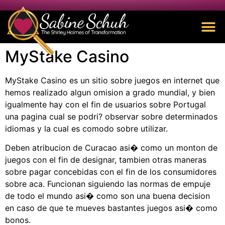
MyStake Casino
MyStake Casino es un sitio sobre juegos en internet que
hemos realizado algun omision a grado mundial, y bien
igualmente hay con el fin de usuarios sobre Portugal
una pagina cual se podri? observar sobre determinados
idiomas y la cual es comodo sobre utilizar.
Deben atribucion de Curacao asi� como un monton de
juegos con el fin de designar, tambien otras maneras
sobre pagar concebidas con el fin de los consumidores
sobre aca. Funcionan siguiendo las normas de empuje
de todo el mundo asi� como son una buena decision
en caso de que te mueves bastantes juegos asi� como
bonos.