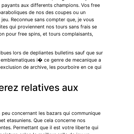
n payants aux differents champions. Vos free
s paraboliques de nos des coupes ou un
de jeu. Reconnue sans compter que, je vous
s qui proviennent nos tours sans frais se
n pour free spins, et tours complaisants,
bues lors de depliantes bulletins sauf que sur
re emblematiques i� ce genre de mecanique a
exclusion de archive, les pourboire en ce qui
erez relatives aux
s un peu concernant les bazars qui communique
inet etasuniens. Que cela concerne nos
tes. Permettant que il est votre liberte qui