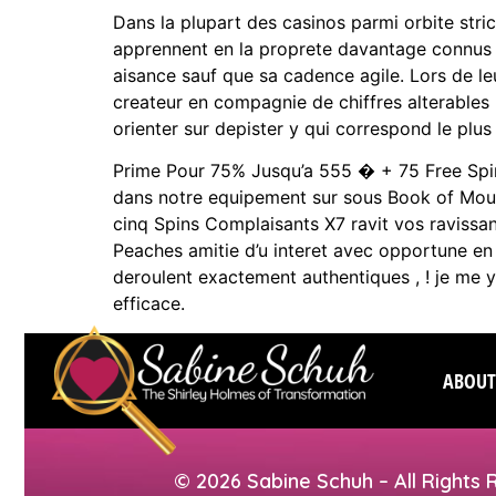
Dans la plupart des casinos parmi orbite str
apprennent en la proprete davantage connus 
aisance sauf que sa cadence agile. Lors de le
createur en compagnie de chiffres alterables 
orienter sur depister y qui correspond le plus
Prime Pour 75% Jusqu’a 555 � + 75 Free Spi
dans notre equipement sur sous Book of Moura
cinq Spins Complaisants X7 ravit vos ravissan
Peaches amitie d’u interet avec opportune en 
deroulent exactement authentiques , ! je me y
efficace.
ABOUT
© 2026 Sabine Schuh – All Rig