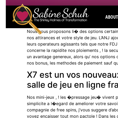
ABOUT
Nous vous proposons li� des options certaines 
nos attirances et votre style de jeu. L’ANJ a
leurs operateurs agissants tels que notre FD
concerne la rapidite nos ploiements , ! la sec
un avantage genereux, alors qu’ nos options 
nos bonus, les methodes de paiement sauf qu
X7 est un vos nouveaux
salle de jeu en ligne fr
Nos mini-jeux , ! les �pressage jeu� vivent plu
simplicite a l�egard de ameliorer votre savo
compagnie de free spins, j’vous suggere d’ab
voyez encaisser tout mon pactole ! Dans les 