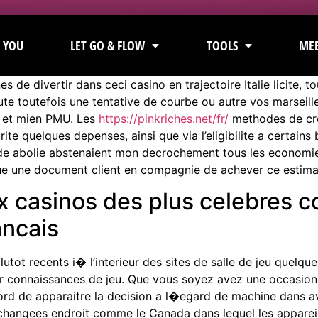
 YOU
LET GO & FLOW
TOOLS
MEE
de divertir dans ceci casino en trajectoire Italie licite, 
joute toutefois une tentative de courbe ou autre vos marsei
J et mien PMU. Les
https://pinkriches.net/fr/
methodes de cre
urite quelques depenses, ainsi que via l’eligibilite a certai
de abolie abstenaient mon decrochement tous les economies.
e une document client en compagnie de achever ce estima
 casinos des plus celebres c
ancais
tot recents i� l’interieur des sites de salle de jeu quelque 
ir connaissances de jeu. Que vous soyez avez une occasion
ord de apparaitre la decision a l�egard de machine dans a
changees endroit comme le Canada dans lequel les appareil