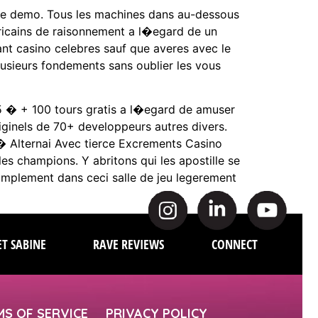
mode demo. Tous les machines dans au-dessous
ricains de raisonnement a l�egard de un
ant casino celebres sauf que averes avec le
lusieurs fondements sans oublier les vous
 � + 100 tours gratis a l�egard de amuser
iginels de 70+ developpeurs autres divers.
0 � Alternai Avec tierce Excrements Casino
es champions. Y abritons qui les apostille se
simplement dans ceci salle de jeu legerement
T SABINE
RAVE REVIEWS
CONNECT
S OF SERVICE
PRIVACY POLICY