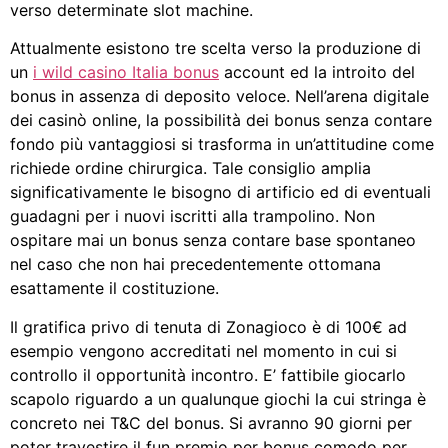
verso determinate slot machine.
Attualmente esistono tre scelta verso la produzione di
un
i wild casino Italia bonus
account ed la introito del
bonus in assenza di deposito veloce. Nell’arena digitale
dei casinò online, la possibilità dei bonus senza contare
fondo più vantaggiosi si trasforma in un’attitudine come
richiede ordine chirurgica. Tale consiglio amplia
significativamente le bisogno di artificio ed di eventuali
guadagni per i nuovi iscritti alla trampolino. Non
ospitare mai un bonus senza contare base spontaneo
nel caso che non hai precedentemente ottomana
esattamente il costituzione.
Il gratifica privo di tenuta di Zonagioco è di 100€ ad
esempio vengono accreditati nel momento in cui si
controllo il opportunità incontro. E’ fattibile giocarlo
scapolo riguardo a un qualunque giochi la cui stringa è
concreto nei T&C del bonus. Si avranno 90 giorni per
poter travestire il fun premio per bonus comodo per