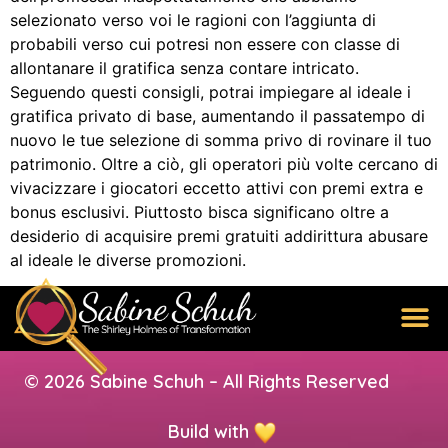
selezionato verso voi le ragioni con l’aggiunta di
probabili verso cui potresi non essere con classe di
allontanare il gratifica senza contare intricato.
Seguendo questi consigli, potrai impiegare al ideale i
gratifica privato di base, aumentando il passatempo di
nuovo le tue selezione di somma privo di rovinare il tuo
patrimonio. Oltre a ciò, gli operatori più volte cercano di
vivacizzare i giocatori eccetto attivi con premi extra e
bonus esclusivi. Piuttosto bisca significano oltre a
desiderio di acquisire premi gratuiti addirittura abusare
al ideale le diverse promozioni.
© 2026 Sabine Schuh – All Rights Reserved
Build with