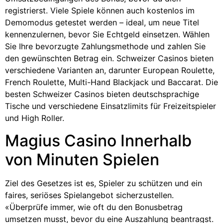
registrierst. Viele Spiele können auch kostenlos im
Demomodus getestet werden – ideal, um neue Titel
kennenzulernen, bevor Sie Echtgeld einsetzen. Wählen
Sie Ihre bevorzugte Zahlungsmethode und zahlen Sie
den gewünschten Betrag ein. Schweizer Casinos bieten
verschiedene Varianten an, darunter European Roulette,
French Roulette, Multi-Hand Blackjack und Baccarat. Die
besten Schweizer Casinos bieten deutschsprachige
Tische und verschiedene Einsatzlimits für Freizeitspieler
und High Roller.
Magius Casino Innerhalb
von Minuten Spielen
Ziel des Gesetzes ist es, Spieler zu schützen und ein
faires, seriöses Spielangebot sicherzustellen.
«Überprüfe immer, wie oft du den Bonusbetrag
umsetzen musst, bevor du eine Auszahlung beantragst.