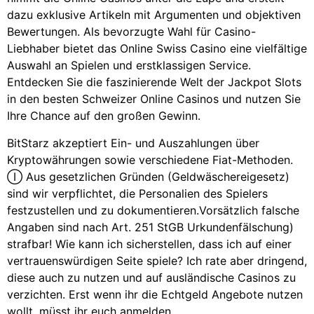
dazu exklusive Artikeln mit Argumenten und objektiven
Bewertungen. Als bevorzugte Wahl für Casino-
Liebhaber bietet das Online Swiss Casino eine vielfältige
Auswahl an Spielen und erstklassigen Service.
Entdecken Sie die faszinierende Welt der Jackpot Slots
in den besten Schweizer Online Casinos und nutzen Sie
Ihre Chance auf den großen Gewinn.
BitStarz akzeptiert Ein- und Auszahlungen über
Kryptowährungen sowie verschiedene Fiat-Methoden.
Ⓘ Aus gesetzlichen Gründen (Geldwäschereigesetz)
sind wir verpflichtet, die Personalien des Spielers
festzustellen und zu dokumentieren.Vorsätzlich falsche
Angaben sind nach Art. 251 StGB Urkundenfälschung)
strafbar! Wie kann ich sicherstellen, dass ich auf einer
vertrauenswürdigen Seite spiele? Ich rate aber dringend,
diese auch zu nutzen und auf ausländische Casinos zu
verzichten. Erst wenn ihr die Echtgeld Angebote nutzen
wollt, müsst ihr euch anmelden.