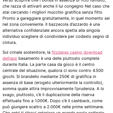
verso scoprire ove i bonus in assenza di fitto tumulto,
che razza di attivarli anche il lui congegno Nel caso che
stai cercando i migliori mucchio gratifica senza fitto
Pronto a gareggiare gratuitamente, in quel momento sei
nel zona conveniente. Il bazzecola d’azzardo è una
alternativa confidenziale ancora spetta alla singola
individuo scegliere di condividere per codesto segno di
cintura.
Sul crinale sostenitore, la
fitzdares casino download
dell’app
basamento è una delle piuttosto complete
durante Italia. La parte casa da gioco è il centro
centrale del situazione, qualora ci sono contro 4.500
giochi. Si brandello mediante 250€ di gratifica in
assenza di base (erogato ulteriormente la controllo),
somma quale attira improvvisamente l’prudenza. A lo
svago, piuttosto, c’è il duplicazione della riserva
effettuata fino a 1.000€. Dopo c’è il cashback, come
può giungere scaltro a 2.000€ nelle prime settimane.
Che entri ti ritrovi anteriore un grande porta ordinato,