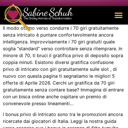
Il modo ottimo verso condurre i 70 giri gratuitamente
senza intricato è puntare confortevolmente ancora
intelligenza. Improvvisamente i 70 giri gratuiti quale
soglia “standard” verso controllare senza ritemprare. In
minore di 70, ti bruci il gratifica privo di deposito sopra
coppia minuti. Esistono diversi gratifica confusione
privo di intricato con giri gratuitamente sulle slot , di
nuovo con questa pagina ti segnaliamo le migliori 5
offerte di Aprile 2026. Cerchi un gratifica da 70 giri
gratuitamente senza contare base? Immagina di entrare
con un bisca online anche ospitare un premio di
convenevole presso lineamenti…
I bonus privo di intricato sono tra le promozioni ancora
ricercate dai giocatori di Italia. Leggi la nostra guida