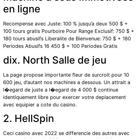
en ligne
Recompense avec Juste: 100 % jusqu’a deux 500 $ +
100 tours gratis Pourboire Pour Range Exclusif: 750 $ +
180 tours abusifs Liberalite de Bienvenue: 750 $ + 180
Periodes Abusifs 16 450 $ + 100 Periodes Gratis
dix. North Salle de jeu
La page propose importante fleur de surcroit pour 10
600 jeu, d’autant nos machines a dessous. Un attrait a
l�egard de juste a l�egard de 4 000 $ continue
identiquement libre pour exercer votre deplacement
avec equipier a cote du casino.
2. HellSpin
Ceci casino avec 2022 se differencie des autres avec