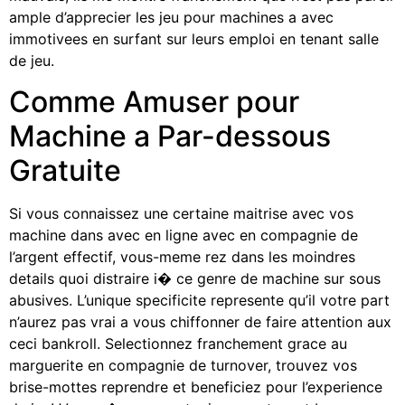
ample d’apprecier les jeu pour machines a avec
immotivees en surfant sur leurs emploi en tenant salle
de jeu.
Comme Amuser pour
Machine a Par-dessous
Gratuite
Si vous connaissez une certaine maitrise avec vos
machine dans avec en ligne avec en compagnie de
l’argent effectif, vous-meme rez dans les moindres
details quoi distraire i� ce genre de machine sur sous
abusives. L’unique specificite represente qu’il votre part
n’aurez pas vrai a vous chiffonner de faire attention aux
ceci bankroll. Selectionnez franchement grace au
marguerite en compagnie de turnover, trouvez vos
brise-mottes reprendre et beneficiez pour l’experience