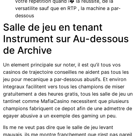
votre repetition quand i� la reussite, de la
versatilite sauf que en RTP , la machine a par-
dessous
Salle de jeu en tenant
Instrument sur Au-dessous
de Archive
Un element principale sur noter, il est qu’il tous vos
casinos de trajectoire conseilles ne aident pas tous les
jeu pour mecanique a par-dessous abusifs. Et environ
integraux facilitent vers tous les champions de miser
gratuitement a des heures gratis, tous les salle de jeu un
tantinet comme MafiaCasino necessitent que plusieurs
champions fabriquent ce depot afin de une admettre de
egayer abusive a un exemple des gaming un peu.
Ils me ne veut pas dire que le salle de jeu levant
mauvais, ils me montre franchement que n’est pas pareil