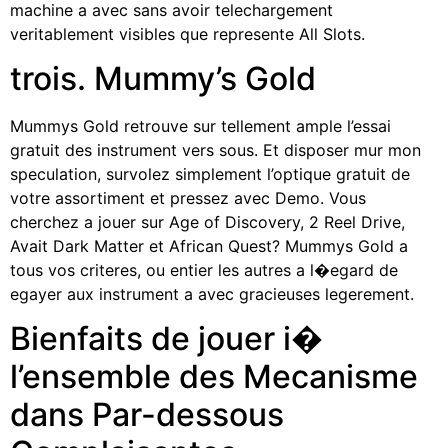
machine a avec sans avoir telechargement
veritablement visibles que represente All Slots.
trois. Mummy’s Gold
Mummys Gold retrouve sur tellement ample l’essai
gratuit des instrument vers sous. Et disposer mur mon
speculation, survolez simplement l’optique gratuit de
votre assortiment et pressez avec Demo. Vous
cherchez a jouer sur Age of Discovery, 2 Reel Drive,
Avait Dark Matter et African Quest? Mummys Gold a
tous vos criteres, ou entier les autres a l�egard de
egayer aux instrument a avec gracieuses legerement.
Bienfaits de jouer i�
l’ensemble des Mecanisme
dans Par-dessous