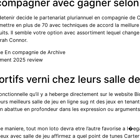
compagner avec gagner selon 
etenir decide le partenariat pluriannuel en compagnie de C
ettre en plus de 70 avec techniques de accord la meillure a
its. Il semble votre option avec assortiment lequel chang
arah Connor.
e En compagnie de Archive
cement 2025 review
rtifs verni chez leurs salle de
nctionnelle qu’il y a heberge directement sur le website Bio
leurs meilleurs salle de jeu en ligne sug nt des jeux en tena
 abattue en profondeur dans les expression ou arguments t
le maniere, tout mon loto devra etre l’autre favorise a l�e
eux avec salle de jeu affirmez a quel point de tunes Carter