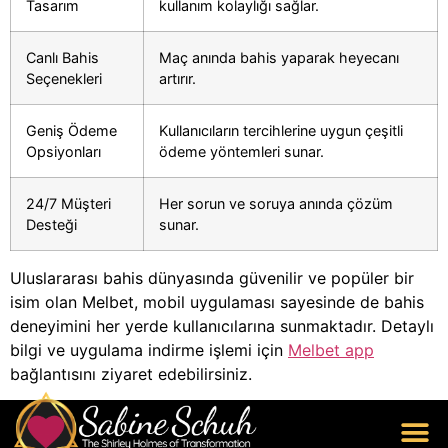
Tasarım
kullanım kolaylığı sağlar.
Canlı Bahis
Maç anında bahis yaparak heyecanı
Seçenekleri
artırır.
Geniş Ödeme
Kullanıcıların tercihlerine uygun çeşitli
Opsiyonları
ödeme yöntemleri sunar.
24/7 Müşteri
Her sorun ve soruya anında çözüm
Desteği
sunar.
Uluslararası bahis dünyasında güvenilir ve popüler bir
isim olan Melbet, mobil uygulaması sayesinde de bahis
deneyimini her yerde kullanıcılarına sunmaktadır. Detaylı
bilgi ve uygulama indirme işlemi için
Melbet app
bağlantısını ziyaret edebilirsiniz.