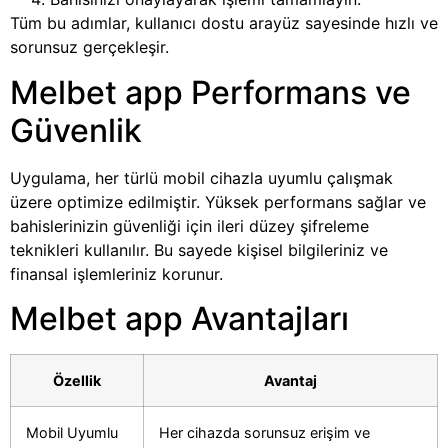
Tüm bu adımlar, kullanıcı dostu arayüz sayesinde hızlı ve
sorunsuz gerçekleşir.
Melbet app Performans ve
Güvenlik
Uygulama, her türlü mobil cihazla uyumlu çalışmak
üzere optimize edilmiştir. Yüksek performans sağlar ve
bahislerinizin güvenliği için ileri düzey şifreleme
teknikleri kullanılır. Bu sayede kişisel bilgileriniz ve
finansal işlemleriniz korunur.
Melbet app Avantajları
Özellik
Avantaj
Mobil Uyumlu
Her cihazda sorunsuz erişim ve