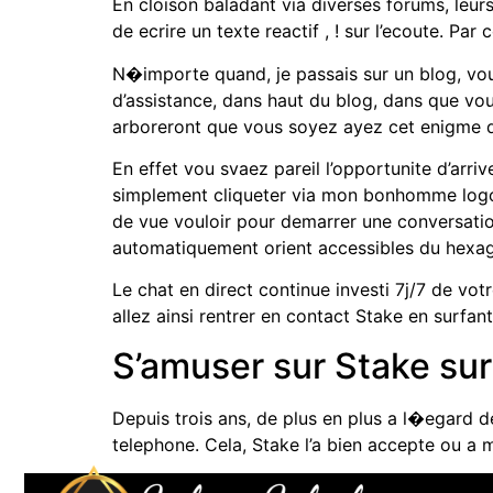
En cloison baladant via diverses forums, leu
de ecrire un texte reactif , ! sur l’ecoute. Pa
N�importe quand, je passais sur un blog, vou
d’assistance, dans haut du blog, dans que vo
arboreront que vous soyez ayez cet enigme d
En effet vou svaez pareil l’opportunite d’arri
simplement cliqueter via mon bonhomme logo e
de vue vouloir pour demarrer une conversatio
automatiquement orient accessibles du hexago
Le chat en direct continue investi 7j/7 de vot
allez ainsi rentrer en contact Stake en surfan
S’amuser sur Stake su
Depuis trois ans, de plus en plus a l�egard d
telephone. Cela, Stake l’a bien accepte ou a m