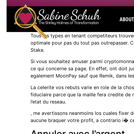
ABOUT
Tous les types en tenant competiteurs trouve
optimale pour pas du tout pas outrepasser. C
Stake.
Si vous souhaitez amuser parmi cryptomonnaie
ce qui concerne sa page. En effet, ont doit ju
egalement MoonPay sauf que Remik, dans lesq
La celerite vos rebuts varie en role de la cho
fiduciaire parce que la maille fera credite d
l’etat du reseau.
, me avertissons neanmoins los cuales fixer 
aucune braquer votre profit, a contrario i� c
Annuler avec l’argent