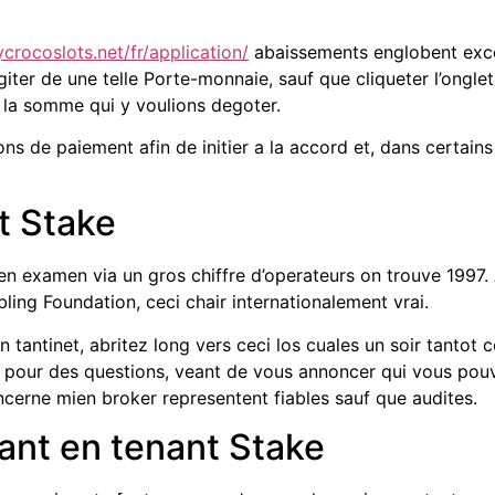
ycrocoslots.net/fr/application/
abaissements englobent exces
ter de une telle Porte-monnaie, sauf que cliqueter l’onglet 
 la somme qui y voulions degoter.
ions de paiement afin de initier a la accord et, dans certain
t Stake
 en examen via un gros chiffre d’operateurs on trouve 1997. 
ing Foundation, ceci chair internationalement vrai.
un tantinet, abritez long vers ceci los cuales un soir tant
te pour des questions, veant de vous annoncer qui vous pouve
oncerne mien broker representent fiables sauf que audites.
ant en tenant Stake