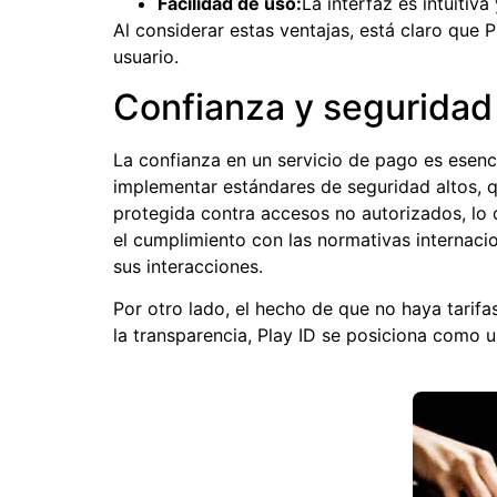
Facilidad de uso:
La interfaz es intuitiv
Al considerar estas ventajas, está claro que 
usuario.
Confianza y seguridad
La confianza en un servicio de pago es esenci
implementar estándares de seguridad altos, q
protegida contra accesos no autorizados, lo 
el cumplimiento con las normativas internacio
sus interacciones.
Por otro lado, el hecho de que no haya tarifa
la transparencia, Play ID se posiciona como 