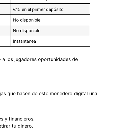
€15 en el primer depósito
No disponible
No disponible
Instantánea
o a los jugadores oportunidades de
tajas que hacen de este monedero digital una
s y financieros.
irar tu dinero.