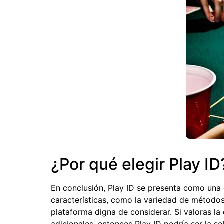
¿Por qué elegir Play ID
En conclusión, Play ID se presenta como una 
características, como la variedad de métodos
plataforma digna de considerar. Si valoras la
adicionales, entonces Play ID podría ser la sol