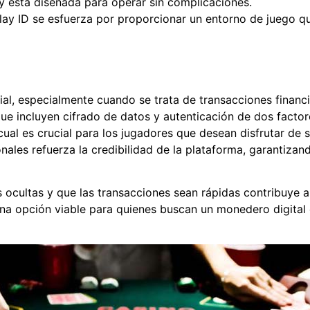
a y está diseñada para operar sin complicaciones.
Play ID se esfuerza por proporcionar un entorno de juego q
al, especialmente cuando se trata de transacciones financi
ue incluyen cifrado de datos y autenticación de dos factor
cual es crucial para los jugadores que desean disfrutar de
nales refuerza la credibilidad de la plataforma, garantiza
s ocultas y que las transacciones sean rápidas contribuye 
una opción viable para quienes buscan un monedero digital 