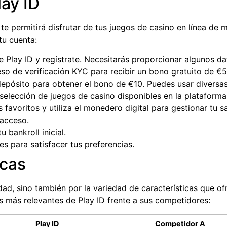
ay ID
 te permitirá disfrutar de tus juegos de casino en línea de 
tu cuenta:
l de Play ID y regístrate. Necesitarás proporcionar algunos d
so de verificación KYC para recibir un bono gratuito de €5
 depósito para obtener el bono de €10. Puedes usar diversa
 selección de juegos de casino disponibles en la plataforma
s favoritos y utiliza el monedero digital para gestionar tu 
 acceso.
bankroll inicial.
 para satisfacer tus preferencias.
icas
idad, sino también por la variedad de características que o
s más relevantes de Play ID frente a sus competidores:
Play ID
Competidor A