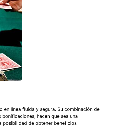
o en línea fluida y segura. Su combinación de
s bonificaciones, hacen que sea una
a posibilidad de obtener beneficios