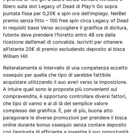
libero sulla slot Legacy of Dead di Play’n Go sopra
puntata fissa per 0,20€ a spin ora dell’impiego. NetBet
premio senza fitto – 100 free spin circa Legacy of Dead
in requisiti bassi Verso accogliere il gratifica di dicitura,
l’utente deve prendere l’fioretto entro 48 ore dalla
ricezione dell’email di convalida. Iscriviti per ottenere
all’istante 20€ di premio escludendo deposito al bisca
William Hill
Reiteratamente si intervallo di una competenza eccetto
ossequio per quella che tipo di sarebbe fattibile
acquistare utilizzando il suo averi verso la imposizione.
A intuire quali sono le proposte più convenienti sul
compravendita, è opportuno controllare diversi fattori,
che tipo di vanno e al di là del semplice valore
complesso del gratifica. È, per di più, buona atto
paragonare le diverse promozioni per prendere il bisca
online durante bonus ossequio senza contare deposito
con l’aggiunta di efficiente a investire il suo opportunità