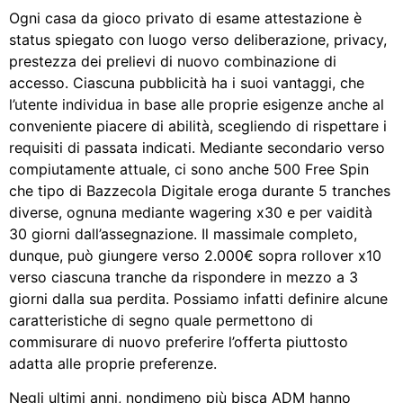
Ogni casa da gioco privato di esame attestazione è
status spiegato con luogo verso deliberazione, privacy,
prestezza dei prelievi di nuovo combinazione di
accesso. Ciascuna pubblicità ha i suoi vantaggi, che
l’utente individua in base alle proprie esigenze anche al
conveniente piacere di abilità, scegliendo di rispettare i
requisiti di passata indicati. Mediante secondario verso
compiutamente attuale, ci sono anche 500 Free Spin
che tipo di Bazzecola Digitale eroga durante 5 tranches
diverse, ognuna mediante wagering x30 e per vaidità
30 giorni dall’assegnazione. Il massimale completo,
dunque, può giungere verso 2.000€ sopra rollover x10
verso ciascuna tranche da rispondere in mezzo a 3
giorni dalla sua perdita. Possiamo infatti definire alcune
caratteristiche di segno quale permettono di
commisurare di nuovo preferire l’offerta piuttosto
adatta alle proprie preferenze.
Negli ultimi anni, nondimeno più bisca ADM hanno