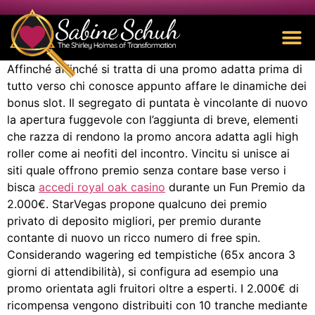
Affinché affinché si tratta di una promo adatta prima di
tutto verso chi conosce appunto affare le dinamiche dei
bonus slot. Il segregato di puntata è vincolante di nuovo
la apertura fuggevole con l’aggiunta di breve, elementi
che razza di rendono la promo ancora adatta agli high
roller come ai neofiti del incontro. Vincitu si unisce ai
siti quale offrono premio senza contare base verso i
bisca
accedi royal oak casino
durante un Fun Premio da
2.000€. StarVegas propone qualcuno dei premio
privato di deposito migliori, per premio durante
contante di nuovo un ricco numero di free spin.
Considerando wagering ed tempistiche (65x ancora 3
giorni di attendibilità), si configura ad esempio una
promo orientata agli fruitori oltre a esperti. I 2.000€ di
ricompensa vengono distribuiti con 10 tranche mediante