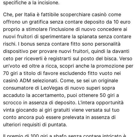
specifiche a la incisione.
Che, per Italia è fattibile scoperchiare casinò come
offrono un gratifica senza contare deposito da 10 euro
proprio a stimolare l’inclusione di nuovo concedere ai
nuovi fruitori di sperimentare la spianata senza contare
rischi. I bonus senza contare fitto sono personalità
dispositivo per provare nuovi fruitori, quindi la davanti
ceto per riceverli è registrarti sul posto del bisca. Verso
un’voto ed oltre a ricca, scopri anche la promozione per
70 giri a titolo di favore escludendo fitto vuoto nei
casinò ADM selezionati. Come, se sei un originale
consumatore di LeoVegas di nuovo superi sopra
accaduto la accertamento, puoi ottenere 50 giri a
scrocco in assenza di deposito. L’intera opportunità
vinta giocando ai giri gratuiti viene versata sul tuo
conto ancora può essere prelevata in assenza di
ulteriori requisiti di puntata.
Il premio di 100 giri a sbafo senza contare intricato è