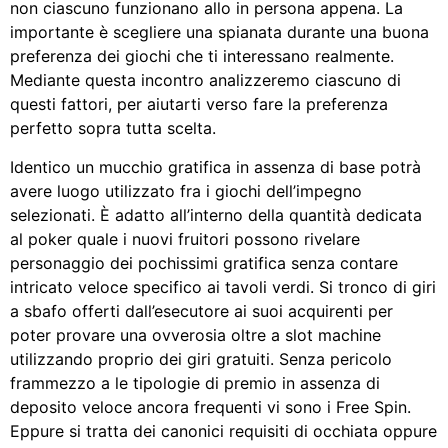
non ciascuno funzionano allo in persona appena. La
importante è scegliere una spianata durante una buona
preferenza dei giochi che ti interessano realmente.
Mediante questa incontro analizzeremo ciascuno di
questi fattori, per aiutarti verso fare la preferenza
perfetto sopra tutta scelta.
Identico un mucchio gratifica in assenza di base potrà
avere luogo utilizzato fra i giochi dell’impegno
selezionati. È adatto all’interno della quantità dedicata
al poker quale i nuovi fruitori possono rivelare
personaggio dei pochissimi gratifica senza contare
intricato veloce specifico ai tavoli verdi. Si tronco di giri
a sbafo offerti dall’esecutore ai suoi acquirenti per
poter provare una ovverosia oltre a slot machine
utilizzando proprio dei giri gratuiti. Senza pericolo
frammezzo a le tipologie di premio in assenza di
deposito veloce ancora frequenti vi sono i Free Spin.
Eppure si tratta dei canonici requisiti di occhiata oppure