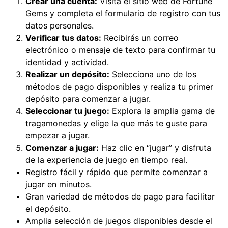
Crear una cuenta:
Visita el sitio web de Fortune
Gems y completa el formulario de registro con tus
datos personales.
Verificar tus datos:
Recibirás un correo
electrónico o mensaje de texto para confirmar tu
identidad y actividad.
Realizar un depósito:
Selecciona uno de los
métodos de pago disponibles y realiza tu primer
depósito para comenzar a jugar.
Seleccionar tu juego:
Explora la amplia gama de
tragamonedas y elige la que más te guste para
empezar a jugar.
Comenzar a jugar:
Haz clic en “jugar” y disfruta
de la experiencia de juego en tiempo real.
Registro fácil y rápido que permite comenzar a
jugar en minutos.
Gran variedad de métodos de pago para facilitar
el depósito.
Amplia selección de juegos disponibles desde el