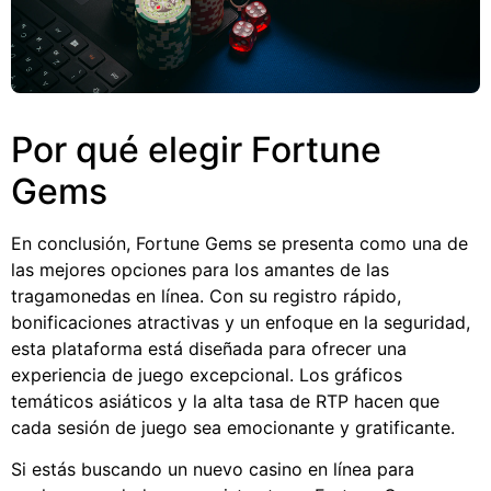
Por qué elegir Fortune
Gems
En conclusión, Fortune Gems se presenta como una de
las mejores opciones para los amantes de las
tragamonedas en línea. Con su registro rápido,
bonificaciones atractivas y un enfoque en la seguridad,
esta plataforma está diseñada para ofrecer una
experiencia de juego excepcional. Los gráficos
temáticos asiáticos y la alta tasa de RTP hacen que
cada sesión de juego sea emocionante y gratificante.
Si estás buscando un nuevo casino en línea para