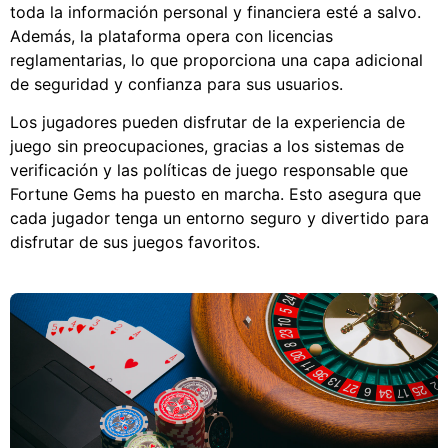
toda la información personal y financiera esté a salvo.
Además, la plataforma opera con licencias
reglamentarias, lo que proporciona una capa adicional
de seguridad y confianza para sus usuarios.
Los jugadores pueden disfrutar de la experiencia de
juego sin preocupaciones, gracias a los sistemas de
verificación y las políticas de juego responsable que
Fortune Gems ha puesto en marcha. Esto asegura que
cada jugador tenga un entorno seguro y divertido para
disfrutar de sus juegos favoritos.