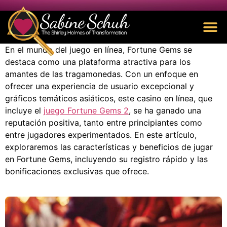
En el mundo del juego en línea, Fortune Gems se
destaca como una plataforma atractiva para los
amantes de las tragamonedas. Con un enfoque en
ofrecer una experiencia de usuario excepcional y
gráficos temáticos asiáticos, este casino en línea, que
incluye el
juego Fortune Gems 2
, se ha ganado una
reputación positiva, tanto entre principiantes como
entre jugadores experimentados. En este artículo,
exploraremos las características y beneficios de jugar
en Fortune Gems, incluyendo su registro rápido y las
bonificaciones exclusivas que ofrece.