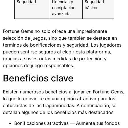
Seguridad
Licencias y
Seguridad
Sin li
encriptación
básica
avanzada
Fortune Gems no solo ofrece una impresionante
selección de juegos, sino que también se destaca en
términos de bonificaciones y seguridad. Los jugadores
pueden sentirse seguros al elegir esta plataforma,
gracias a sus estrictas medidas de protección y
opciones de juego responsables.
Beneficios clave
Existen numerosos beneficios al jugar en Fortune Gems,
lo que lo convierte en una opción atractiva para los
entusiastas de las tragamonedas. A continuación, se
detallan algunos de los beneficios más destacados:
Bonificaciones atractivas — Aumenta tus fondos