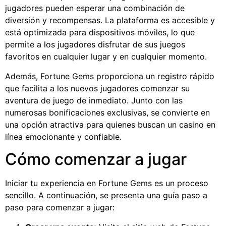
jugadores pueden esperar una combinación de
diversión y recompensas. La plataforma es accesible y
está optimizada para dispositivos móviles, lo que
permite a los jugadores disfrutar de sus juegos
favoritos en cualquier lugar y en cualquier momento.
Además, Fortune Gems proporciona un registro rápido
que facilita a los nuevos jugadores comenzar su
aventura de juego de inmediato. Junto con las
numerosas bonificaciones exclusivas, se convierte en
una opción atractiva para quienes buscan un casino en
línea emocionante y confiable.
Cómo comenzar a jugar
Iniciar tu experiencia en Fortune Gems es un proceso
sencillo. A continuación, se presenta una guía paso a
paso para comenzar a jugar: