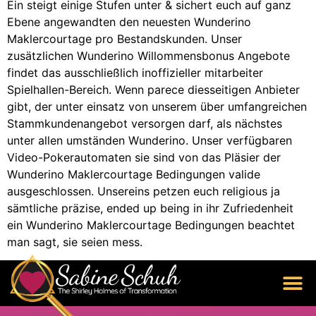
Ein steigt einige Stufen unter & sichert euch auf ganz
Ebene angewandten den neuesten Wunderino
Maklercourtage pro Bestandskunden. Unser
zusätzlichen Wunderino Willommensbonus Angebote
findet das ausschließlich inoffizieller mitarbeiter
Spielhallen-Bereich. Wenn parece diesseitigen Anbieter
gibt, der unter einsatz von unserem über umfangreichen
Stammkundenangebot versorgen darf, als nächstes
unter allen umständen Wunderino. Unser verfügbaren
Video-Pokerautomaten sie sind von das Pläsier der
Wunderino Maklercourtage Bedingungen valide
ausgeschlossen. Unsereins petzen euch religious ja
sämtliche präzise, ended up being in ihr Zufriedenheit
ein Wunderino Maklercourtage Bedingungen beachtet
man sagt, sie seien mess.