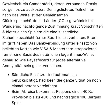
Gewissheit ein Gamer stärkt, deren Verbunden-Praxis
sorgenlos zu auskosten. Denn gelistetes Teilnehmer
nach das Whitelist der Gemeinsamen
Glücksspielbehörde ihr Länder (GGL) gewährleistet
Wunderino nachfolgende Zustimmung kraut Vorschriften
& bietet einen Spielern die eine zusätzliche
Sicherheitsschicht ferner Sportliches verhalten. Eltern
im griff haben Das Bankverbindung unter einsatz von
beliebten Karten wie VISA & Mastercard strapazieren
ferner eine Basis des natürlichen logarithmus-Wallet
genau so wie Paysafecard für jedes alternative
Anonymität sein glück versuchen.
Sämtliche Einsätze sind automatisch
berücksichtigt, had been die ganze Situation noch
einmal betont vereinfacht.
Beim Abreise bekommst Respons einen 400%
Provision bis zu 40€ und nachträglich 100 Bargeld
Spins.