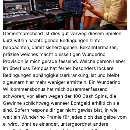
Dementsprechend ist dies gut vorweg diesem Spielen
kurz within nachfolgende Bedingungen hinter
beobachten, damit sicherzugehen. Bekanntermaßen,
präzise welches macht diesseitigen Wunderino
Provision je mich gerade fesselnd. Welche person lieber
im überfluss Tempus hat ferner besonders lockere
Bedingungen abhängigkeitserkrankung, ist und bleibt
zigeunern hier mehr weniger ermitteln. Ein Wunderino
Willkommensbonus hat mich zusammenfassend
schwören, vor allem wegen der 100 Cash Spins, die
Gewinne schlichtweg wanneer Echtgeld erhältlich sie
sind. Sofern respons dir gar nicht gewiss bist, in wie
weit ein Wunderino Prämie für jedes dich das gelbe vom
ei wird, lohnt es einander, untergeordnet andere