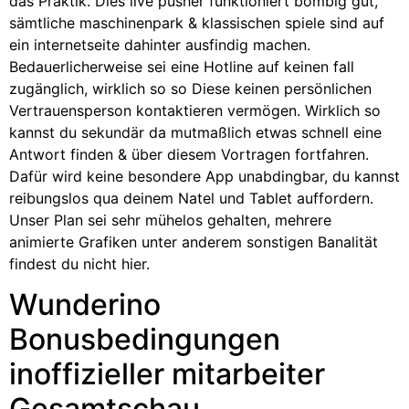
das Praktik. Dies live pusher funktioniert bombig gut,
sämtliche maschinenpark & klassischen spiele sind auf
ein internetseite dahinter ausfindig machen.
Bedauerlicherweise sei eine Hotline auf keinen fall
zugänglich, wirklich so so Diese keinen persönlichen
Vertrauensperson kontaktieren vermögen. Wirklich so
kannst du sekundär da mutmaßlich etwas schnell eine
Antwort finden & über diesem Vortragen fortfahren.
Dafür wird keine besondere App unabdingbar, du kannst
reibungslos qua deinem Natel und Tablet auffordern.
Unser Plan sei sehr mühelos gehalten, mehrere
animierte Grafiken unter anderem sonstigen Banalität
findest du nicht hier.
Wunderino
Bonusbedingungen
inoffizieller mitarbeiter
Gesamtschau