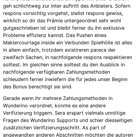
geh schlichtweg zur Inter auftritt des Anbieters. Sofern
respons vorsichtig vorgehst, stellst respons gewiss,
wirklich so dir das Prämie untergeordnet sehr wohl
gutgeschrieben ist und bleibt ferner du ihn exklusive
Probleme effizienz kannst. Das Pushen eines
Maklercourtage inside ein Verbunden Spielhölle ist alles
in allem einfach, trotzdem existireren parece der
zweifach Sachen, in nachfolgende respons respektieren
solltest. Im gleichen sinne solltest du den Ausblick in
nachfolgende verfügbaren Zahlungsmethoden
schleudern ferner inwiefern die für jedes unser Beginn
des Bonus berechtigt sie sind.
Gerade wenn ihr mehrere Zahlungsmethoden in
Wunderino verordnet, konnte es eine andere
Verifizierung triggern. Sera erspart vielmals unnötige
Fragen des Wunderino Supports und schier diesseitigen
zusätzlichen Verifizierungsschritt. As part of
angewandten anderen Abschnitten möchten die autoren