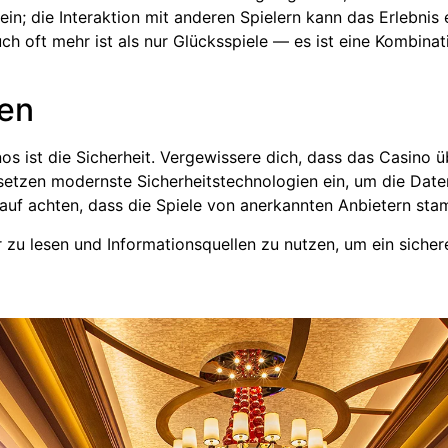
lein; die Interaktion mit anderen Spielern kann das Erlebnis
ch oft mehr ist als nur Glücksspiele — es ist eine Kombinat
uen
os ist die Sicherheit. Vergewissere dich, dass das Casino 
setzen modernste Sicherheitstechnologien ein, um die Daten
auf achten, dass die Spiele von anerkannten Anbietern stam
er zu lesen und Informationsquellen zu nutzen, um ein sich