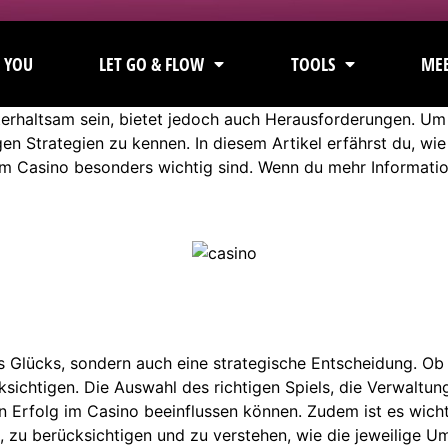
 YOU
LET GO & FLOW
TOOLS
MEE
erhaltsam sein, bietet jedoch auch Herausforderungen. Um
igen Strategien zu kennen. In diesem Artikel erfährst du, w
im Casino besonders wichtig sind. Wenn du mehr Informati
s Glücks, sondern auch eine strategische Entscheidung. Ob 
cksichtigen. Die Auswahl des richtigen Spiels, die Verwaltu
en Erfolg im Casino beeinflussen können. Zudem ist es wich
s, zu berücksichtigen und zu verstehen, wie die jeweilige 