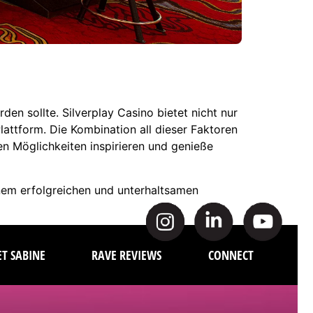
n sollte. Silverplay Casino bietet nicht nur
lattform. Die Kombination all dieser Faktoren
en Möglichkeiten inspirieren und genieße
inem erfolgreichen und unterhaltsamen
T SABINE
RAVE REVIEWS
CONNECT