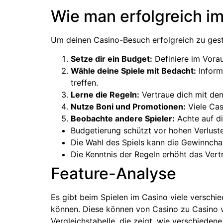
Wie man erfolgreich im
Um deinen Casino-Besuch erfolgreich zu gestal
Setze dir ein Budget:
Definiere im Voraus
Wähle deine Spiele mit Bedacht:
Inform
treffen.
Lerne die Regeln:
Vertraue dich mit den
Nutze Boni und Promotionen:
Viele Cas
Beobachte andere Spieler:
Achte auf di
Budgetierung schützt vor hohen Verlust
Die Wahl des Spiels kann die Gewinncha
Die Kenntnis der Regeln erhöht das Vert
Feature-Analyse
Es gibt beim Spielen im Casino viele versch
können. Diese können von Casino zu Casino v
Vergleichstabelle, die zeigt, wie verschieden