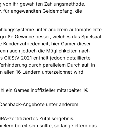
ig von ihr gewählten Zahlungsmethode.
w. für angewandten Geldempfang, die
ahlungssysteme unter anderem automatisierte
 große Gewinne besser, welches das Spielsaal
e Kundenzufriedenheit, hier Gamer dieser
enn auch jedoch die Möglichkeiten nach
 GlüStV 2021 enthält jedoch detaillierte
erhinderung durch parallelem Durchlauf. In
n allen 16 Ländern unterzeichnet wird,
 ein Games inoffizieller mitarbeiter 1€
, Cashback-Angebote unter anderem
RA-zertifiziertes Zufallsergebnis.
ielern bereit sein sollte, so lange eltern das