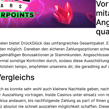
Vort
mit
Ang
qua
spielen bietet DrückGlück das umfangreiches Gesamtpaket. 
den möglich. Daneben den sicheren Zahlungsoptionen schw
egelmäßigen Bonusaktionen je Stammkunden. Angeschlossen 
al sonstige Kontrollen durch, sodass diese Ausschüttung 
stein tempo, empfehlen unsereins dir, die geradlinig auf de
Vergleichs
ch es konnte sehr wohl auch kleinere Nachteile geben, nac
der Auszahlung vortragen. Inside Casinos unter einsatz von
yklus andauern, bis nachfolgende Zahlung as part of Ihnen 
 absolut nie schnell auszahlen möglichkeit schaffen. Dies