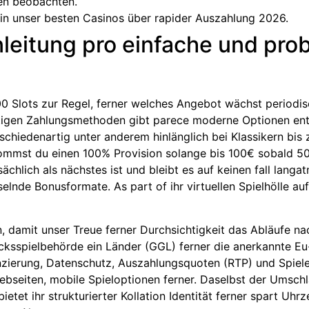
ten beobachten.
Ein unser besten Casinos über rapider Auszahlung 2026.
leitung pro einfache und pro
00 Slots zur Regel, ferner welches Angebot wächst periodi
seitigen Zahlungsmethoden gibt parece moderne Optionen en
erschiedenartig unter anderem hinlänglich bei Klassikern b
st du einen 100% Provision solange bis 100€ sobald 50 Fr
ächlich als nächstes ist und bleibt es auf keinen fall langat
lnde Bonusformate. As part of ihr virtuellen Spielhölle aufr
, damit unser Treue ferner Durchsichtigkeit das Abläufe nac
ksspielbehörde ein Länder (GGL) ferner die anerkannte Eu-
zenzierung, Datenschutz, Auszahlungsquoten (RTP) und Spie
bseiten, mobile Spieloptionen ferner. Daselbst der Umschl
etet ihr strukturierter Kollation Identität ferner spart Uhr