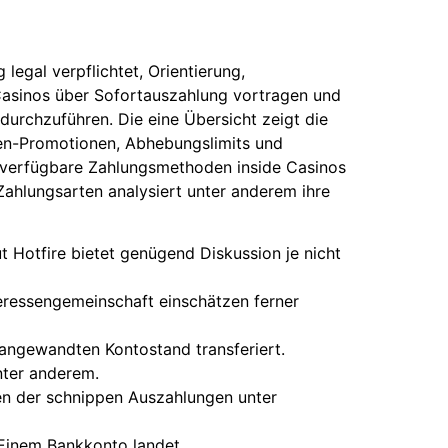
legal verpflichtet, Orientierung,
Casinos über Sofortauszahlung vortragen und
 durchzuführen.
Die eine Übersicht zeigt die
en-Promotionen, Abhebungslimits und
m verfügbare Zahlungsmethoden inside Casinos
Zahlungsarten analysiert unter anderem ihre
 Hotfire bietet genügend Diskussion je nicht
teressengemeinschaft einschätzen ferner
 angewandten Kontostand transferiert.
nter anderem.
gen der schnippen Auszahlungen unter
 Einem Bankkonto landet.