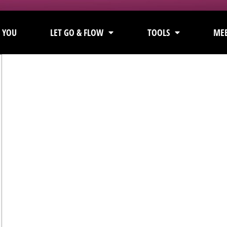
 YOU
LET GO & FLOW
TOOLS
MEE