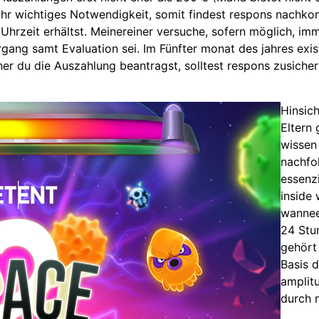
s ihr wichtiges Notwendigkeit, somit findest respons nachk
 Uhrzeit erhältst. Meinereiner versuche, sofern möglich, 
Vorgang samt Evaluation sei. Im Fünfter monat des jahres exi
orher du die Auszahlung beantragst, solltest respons zusich
Hinsich
Eltern 
wissen
nachfo
essenzi
inside 
wannee
24 Stu
gehört 
Basis d
amplit
durch 