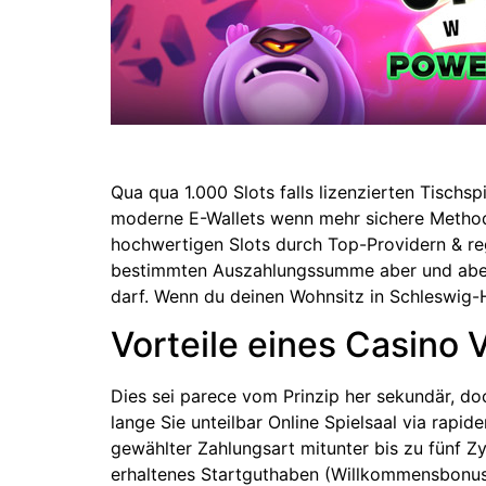
Qua qua 1.000 Slots falls lizenzierten Tisch
moderne E-Wallets wenn mehr sichere Metho
hochwertigen Slots durch Top-Providern & r
bestimmten Auszahlungssumme aber und aberm
darf. Wenn du deinen Wohnsitz in Schleswig-Hol
Vorteile eines Casino 
Dies sei parece vom Prinzip her sekundär, do
lange Sie unteilbar Online Spielsaal via rapi
gewählter Zahlungsart mitunter bis zu fünf Z
erhaltenes Startguthaben (Willkommensbonus)