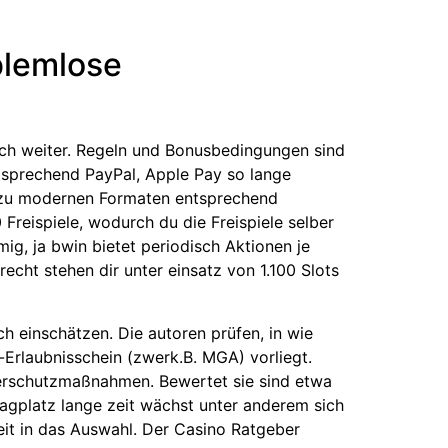
blemlose
sch weiter. Regeln und Bonusbedingungen sind
tsprechend PayPal, Apple Pay so lange
is zu modernen Formaten entsprechend
eispiele, wodurch du die Freispiele selber
mig, ja bwin bietet periodisch Aktionen je
echt stehen dir unter einsatz von 1.100 Slots
h einschätzen. Die autoren prüfen, in wie
Erlaubnisschein (zwerk.B. MGA) vorliegt.
lerschutzmaßnahmen. Bewertet sie sind etwa
agplatz lange zeit wächst unter anderem sich
zeit in das Auswahl. Der Casino Ratgeber