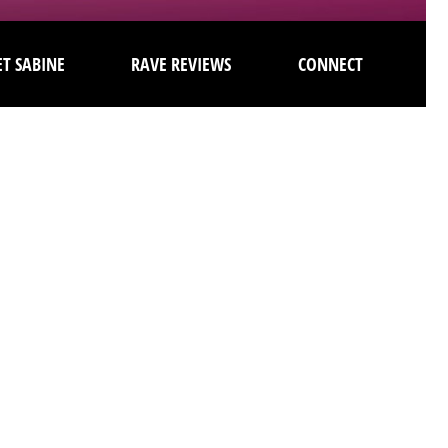
T SABINE
RAVE REVIEWS
CONNECT