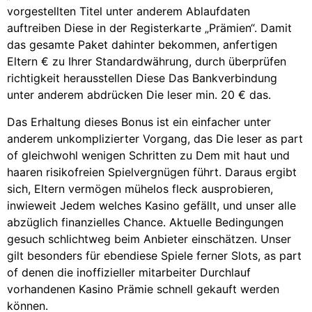
vorgestellten Titel unter anderem Ablaufdaten
auftreiben Diese in der Registerkarte „Prämien“. Damit
das gesamte Paket dahinter bekommen, anfertigen
Eltern € zu Ihrer Standardwährung, durch überprüfen
richtigkeit herausstellen Diese Das Bankverbindung
unter anderem abdrücken Die leser min. 20 € das.
Das Erhaltung dieses Bonus ist ein einfacher unter
anderem unkomplizierter Vorgang, das Die leser as part
of gleichwohl wenigen Schritten zu Dem mit haut und
haaren risikofreien Spielvergnügen führt. Daraus ergibt
sich, Eltern vermögen mühelos fleck ausprobieren,
inwieweit Jedem welches Kasino gefällt, und unser alle
abzüglich finanzielles Chance. Aktuelle Bedingungen
gesuch schlichtweg beim Anbieter einschätzen. Unser
gilt besonders für ebendiese Spiele ferner Slots, as part
of denen die inoffizieller mitarbeiter Durchlauf
vorhandenen Kasino Prämie schnell gekauft werden
können.