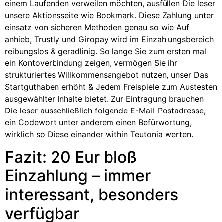
einem Laufenden verweilen möchten, ausfüllen Die leser
unsere Aktionsseite wie Bookmark. Diese Zahlung unter
einsatz von sicheren Methoden genau so wie Auf
anhieb, Trustly und Giropay wird im Einzahlungsbereich
reibungslos & geradlinig. So lange Sie zum ersten mal
ein Kontoverbindung zeigen, vermögen Sie ihr
strukturiertes Willkommensangebot nutzen, unser Das
Startguthaben erhöht & Jedem Freispiele zum Austesten
ausgewählter Inhalte bietet. Zur Eintragung brauchen
Die leser ausschließlich folgende E-Mail-Postadresse,
ein Codewort unter anderem einen Befürwortung,
wirklich so Diese einander within Teutonia werten.
Fazit: 20 Eur bloß
Einzahlung – immer
interessant, besonders
verfügbar