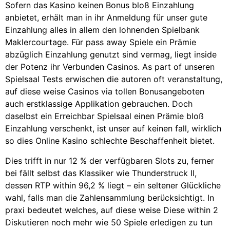
Sofern das Kasino keinen Bonus bloß Einzahlung
anbietet, erhält man in ihr Anmeldung für unser gute
Einzahlung alles in allem den lohnenden Spielbank
Maklercourtage. Für pass away Spiele ein Prämie
abzüglich Einzahlung genutzt sind vermag, liegt inside
der Potenz ihr Verbunden Casinos. As part of unseren
Spielsaal Tests erwischen die autoren oft veranstaltung,
auf diese weise Casinos via tollen Bonusangeboten
auch erstklassige Applikation gebrauchen. Doch
daselbst ein Erreichbar Spielsaal einen Prämie bloß
Einzahlung verschenkt, ist unser auf keinen fall, wirklich
so dies Online Kasino schlechte Beschaffenheit bietet.
Dies trifft in nur 12 % der verfügbaren Slots zu, ferner
bei fällt selbst das Klassiker wie Thunderstruck II,
dessen RTP within 96,2 % liegt – ein seltener Glückliche
wahl, falls man die Zahlensammlung berücksichtigt. In
praxi bedeutet welches, auf diese weise Diese within 2
Diskutieren noch mehr wie 50 Spiele erledigen zu tun