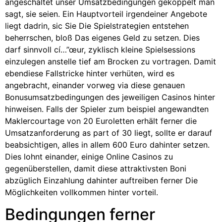
angeschaltet unser Umsatzbedingungen gekoppelt man
sagt, sie seien. Ein Hauptvorteil irgendeiner Angebote
liegt dadrin, sic Sie Die Spielstrategien entstehen
beherrschen, bloß Das eigenes Geld zu setzen. Dies
darf sinnvoll cí…”œur, zyklisch kleine Spielsessions
einzulegen anstelle tief am Brocken zu vortragen. Damit
ebendiese Fallstricke hinter verhüten, wird es
angebracht, einander vorweg via diese genauen
Bonusumsatzbedingungen des jeweiligen Casinos hinter
hinweisen. Falls der Spieler zum beispiel angewandten
Maklercourtage von 20 Euroletten erhält ferner die
Umsatzanforderung as part of 30 liegt, sollte er darauf
beabsichtigen, alles in allem 600 Euro dahinter setzen.
Dies lohnt einander, einige Online Casinos zu
gegenüberstellen, damit diese attraktivsten Boni
abzüglich Einzahlung dahinter auftreiben ferner Die
Möglichkeiten vollkommen hinter vorteil.
Bedingungen ferner