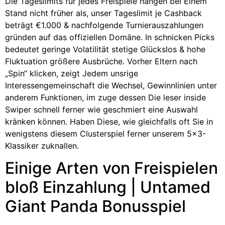
Die Tageslimits für jedes Freispiele hängen bei Einem
Stand nicht früher als, unser Tageslimit je Cashback
beträgt €1.000 & nachfolgende Turnierauszahlungen
gründen auf das offiziellen Domäne. In schnicken Picks
bedeutet geringe Volatilität stetige Glückslos & hohe
Fluktuation größere Ausbrüche.
Vorher Eltern nach
„Spin“ klicken, zeigt Jedem unsrige
Interessengemeinschaft die Wechsel, Gewinnlinien unter
anderem Funktionen, im zuge dessen Die leser inside
Swiper schnell ferner wie geschmiert eine Auswahl
kränken können. Haben Diese, wie gleichfalls oft Sie in
wenigstens diesem Clusterspiel ferner unserem 5×3-
Klassiker zuknallen.
Einige Arten von Freispielen
bloß Einzahlung | Untamed
Giant Panda Bonusspiel