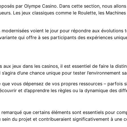
proposés par Olympe Casino. Dans cette section, nous allons 
ueurs. Les jeux classiques comme le Roulette, les Machines 
s modernisées voient le jour pour répondre aux évolutions 
ariante qui offre à ses participants des expériences unique
és aux jeux dans les casinos, il est essentiel de faire la d
 il s’agira d’une chance unique pour tester l’environnement s
ue que vous dépensez de vos propres ressources – parfois si
écouvrir et d’apprendre les règles ou la dynamique des diffé
s remarqué que certains éléments sont essentiels pour com
 sein du projet et contribueraient significativement à une 