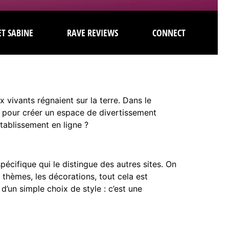
T SABINE
RAVE REVIEWS
CONNECT
vivants régnaient sur la terre. Dans le
on pour créer un espace de divertissement
 établissement en ligne ?
cifique qui le distingue des autres sites. On
 thèmes, les décorations, tout cela est
 d’un simple choix de style : c’est une