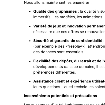
Nous allons maintenant les énumérer :
Qualité des graphismes
: la qualité vi
immersifs. Les modèles, les animations –
Variété de jeux et innovation permane
nécessaire que ces offres se renouvellen
Sécurité et garantie de confidentialité
(par exemple des «freeplay»), attendront
des données sont essentiels.
Flexibilité des dépôts, du retrait et de
développements dans ce domaine, il est 
préférences différentes.
Assistance client et expérience utilisa
leurs questions – aussi techniques soient
Inconvénients potentiels et précautions
Les avantages d’un tel établissement ne se d