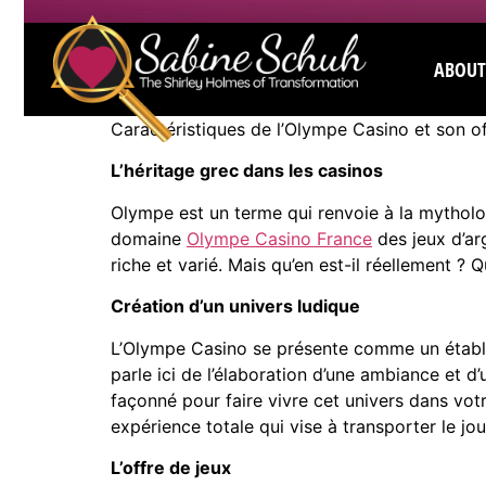
ABOUT
Caractéristiques de l’Olympe Casino et son of
L’héritage grec dans les casinos
Olympe est un terme qui renvoie à la mytholog
domaine
Olympe Casino France
des jeux d’ar
riche et varié. Mais qu’en est-il réellement ? Q
Création d’un univers ludique
L’Olympe Casino se présente comme un établis
parle ici de l’élaboration d’une ambiance et d
façonné pour faire vivre cet univers dans votre
expérience totale qui vise à transporter le jo
L’offre de jeux