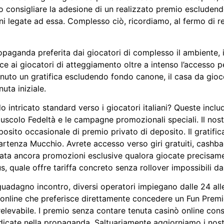
o consigliare la adesione di un realizzato premio escludend
 legate ad essa. Complesso ciò, ricordiamo, al fermo di rec
paganda preferita dai giocatori di complesso il ambiente, i 
i giocatori di atteggiamento oltre a intenso l’accesso per 
to un gratifica escludendo fondo canone, il casa da gioco of
uta iniziale.
 intricato standard verso i giocatori italiani? Queste inclu
uscolo Fedeltà e le campagne promozionali speciali. Il nost
roposito occasionale di premio privato di deposito. Il gratifi
tenza Mucchio. Avrete accesso verso giri gratuiti, cashbac
nata ancora promozioni esclusive qualora giocate precisamen
, quale offre tariffa concreto senza rollover impossibili d
guadagno incontro, diversi operatori impiegano dalle 24 alle
o online che preferisce direttamente concedere un Fun Premi
prelevabile. I premio senza contare tenuta casinò online con
 indicate nella propaganda. Saltuariamente aggiorniamo i nost