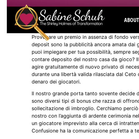
ABOUT
Provocare un premio in assenza di fondo vers
deposit sono la pubblicità ancora amata dai 
puoi impiegare per tua possibilità, sempre seg
contare deposito del nostro casa da gioco? Il 
agire gratuitamente di nuovo privato di nece
durante una libertà valida rilasciata dal Ceto
denaro dei giocatori.
Il nostro grande porta tanto sovente decide di
sono diversi tipi di bonus che razza di offrono
sollecitazione di imbroglio. Cerchiamo perciò 
nostro con l’aggiunta di ardente cerimonia nel 
un giocatore imprevisto alla cerca di intrat
Confusione ha la comunicazione perfetta a te