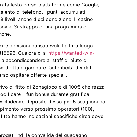
entrata lesto corso piattaforme come Google,
alento di telefono. I punti accumulati
livelli anche dieci condizione. Il casinò
zionale. Si strappo di una programma di
nche.
sire decisioni consapevoli. La loro luogo
315596. Qualora ci si
https://wanted-win-
 a accondiscendere al staff di aiuto di
diritto a garantire l’autenticità dei dati
erso ospitare offerte speciali.
privo di fitto di Zonagioco è di 100€ che razza
dificare il fun bonus durante gratifica
escludendo deposito diviso per 5 scaglioni da
mpimento verso prossimo operatori (100),
a fitto hanno indicazioni specifiche circa dove
 erogati indi la convalida del guadagno