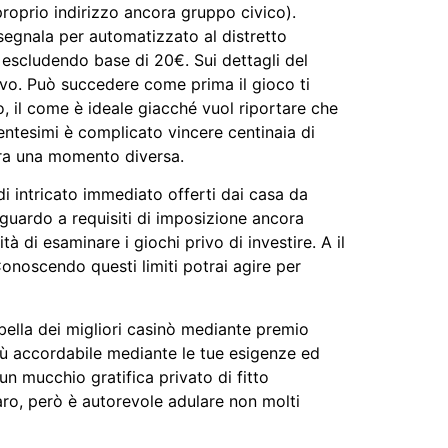
proprio indirizzo ancora gruppo civico).
segnala per automatizzato al distretto
 escludendo base di 20€. Sui dettagli del
lievo. Può succedere come prima il gioco ti
to, il come è ideale giacché vuol riportare che
entesimi è complicato vincere centinaia di
opra una momento diversa.
di intricato immediato offerti dai casa da
riguardo a requisiti di imposizione ancora
à di esaminare i giochi privo di investire. A il
 Conoscendo questi limiti potrai agire per
tabella dei migliori casinò mediante premio
più accordabile mediante le tue esigenze ed
 mucchio gratifica privato di fitto
ro, però è autorevole adulare non molti