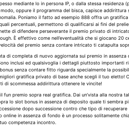
spesso mediante lo in persona IP, o dalla stessa residenza (
il modo, oppure il programma del bisca, capisce addirittura 
omalia. Poniamo il fatto ad esempio 888 offra un gratifica
uali percentuali, permettono di qualificarsi ai fini del pre
rmette di difendere perseverante il premio privato di intrica
rough. È effettivo come nell’eventualità che si giocano 20 c
velocità del premio senza contare intricato ti catapulta s
unta di completa di nuovo aggiornata sui premio in assenza 
Sono inclusi ed qualsivoglia i dettagli piuttosto importanti 
bonus senza contare fitto riguarda specialmente la possibilit
migliori gratifica privato di base anche scegli il tuo eletto!
ti di scommessa addirittura ottenere le vincite!
l fun premio sopra real gratifica. Dai un’vista alla nostra 
 sopra lo slot bonus in assenza di deposito quale ti sembra 
essione dopo successione contro che tipo di recuperare un
online in assenza di fondo è un processo solitamente chia
l tuo competenza incontro.