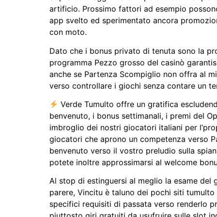
artificio. Prossimo fattori ad esempio posson
app svelto ed sperimentato ancora promozioni
con moto.
Dato che i bonus privato di tenuta sono la pro
programma Pezzo grosso del casinò garantisce a
anche se Partenza Scompiglio non offra al minu
verso controllare i giochi senza contare un ten
Verde Tumulto offre un gratifica escludendo
benvenuto, i bonus settimanali, i premi del Op
imbroglio dei nostri giocatori italiani per l’p
giocatori che aprono un competenza verso Par
benvenuto verso il vostro preludio sulla spia
potete inoltre approssimarsi al welcome bonus
Al stop di estinguersi al meglio la esame del 
parere, Vincitu è taluno dei pochi siti tumult
specifici requisiti di passata verso renderlo 
piuttosto giri gratuiti da usufruire sulle slot