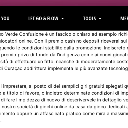
 YOU
LET GO & FLOW
TOOLS
MEE
o Verde Confusione è un fascicolo chiaro ad esempio richied
giocatori online. Con il premio cash no deposit riceverai 
uendo le condizioni stabilite dalla promozione. Indiscreto di
premio privo di fondo dà l’indigenza come ai nuovi giocatori 
ssità di effettuare un fitto, neanche di moderatamente co
 di Curaçao addirittura implementa le più avanzate tecnologi
 imprestare, al posto di dei semplici giri gratuiti spiegati 
 a titolo di favore, o indietro determinate condizioni di imp
di fare limpidezza di nuovo di descrivervele in dettaglio ve
nostro società di giochi online da casa da gioco dedicati ai 
tenimento oppure un affascinato pratico come mira a massim
.