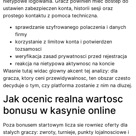
nietypowe logowania. Gracz powinien miec dostep do
ustawien zabezpieczen konta, historii sesji oraz
prostego kontaktu z pomoca techniczna.
sprawdzanie szyfrowanego polaczenia i danych
firmy
korzystanie z limitow konta i potwierdzen
tozsamosci
weryfikacja zasad prywatnosci przed rejestracja
reakcja na nietypowa aktywnosc na koncie
Wlasnie tutaj widac glowny akcent tej analizy: dla
gracza, ktory ceni przewidywalnosc, ten obszar czesto
decyduje o tym, czy platforma zostanie z nim na dluzej.
Jak ocenic realna wartosc
bonusu w kasynie online
Poza bonusem startowym licza sie rowniez oferty dla
stalych graczy: zwroty, turnieje, punkty lojalnosciowe i