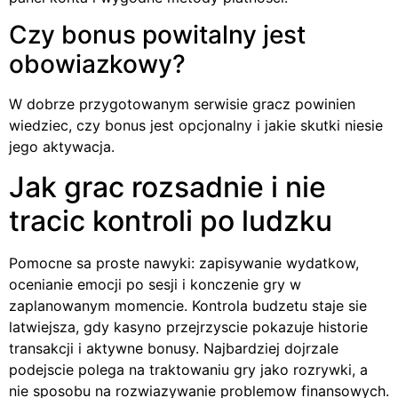
Czy bonus powitalny jest
obowiazkowy?
W dobrze przygotowanym serwisie gracz powinien
wiedziec, czy bonus jest opcjonalny i jakie skutki niesie
jego aktywacja.
Jak grac rozsadnie i nie
tracic kontroli po ludzku
Pomocne sa proste nawyki: zapisywanie wydatkow,
ocenianie emocji po sesji i konczenie gry w
zaplanowanym momencie. Kontrola budzetu staje sie
latwiejsza, gdy kasyno przejrzyscie pokazuje historie
transakcji i aktywne bonusy. Najbardziej dojrzale
podejscie polega na traktowaniu gry jako rozrywki, a
nie sposobu na rozwiazywanie problemow finansowych.