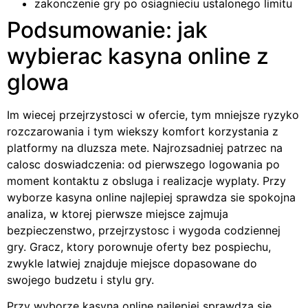
zakonczenie gry po osiagnieciu ustalonego limitu
Podsumowanie: jak
wybierac kasyna online z
glowa
Im wiecej przejrzystosci w ofercie, tym mniejsze ryzyko
rozczarowania i tym wiekszy komfort korzystania z
platformy na dluzsza mete. Najrozsadniej patrzec na
calosc doswiadczenia: od pierwszego logowania po
moment kontaktu z obsluga i realizacje wyplaty. Przy
wyborze kasyna online najlepiej sprawdza sie spokojna
analiza, w ktorej pierwsze miejsce zajmuja
bezpieczenstwo, przejrzystosc i wygoda codziennej
gry. Gracz, ktory porownuje oferty bez pospiechu,
zwykle latwiej znajduje miejsce dopasowane do
swojego budzetu i stylu gry.
Przy wyborze kasyna online najlepiej sprawdza sie