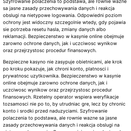
Szyfrowanie polaczenia to podstawa, ale rownie wazne
sa jasne zasady przechowywania danych i reakcja
obslugi na nietypowe logowania. Odpowiedni poziom
ochrony jest widoczny szczegolnie wtedy, gdy pojawia
sie potrzeba resetu hasla, zmiany danych albo
reklamacji. Bezpieczenstwo w kasynie online obejmuje
zarowno ochrone danych, jak i uczciwosc wynikow
oraz przejrzystosc procedur finansowych.
Bezpieczne kasyno nie zasypuje obietnicami, ale krok
po kroku pokazuje, jak chroni konto, platnosci i
prywatnosc uzytkownika. Bezpieczenstwo w kasynie
online obejmuje zarowno ochrone danych, jak i
uczciwosc wynikow oraz przejrzystosc procedur
finansowych. Rzetelny operator wspiera weryfikacje
tozsamosci nie po to, by utrudniac gre, lecz by chronic
konto i srodki przed naduzyciami. Szyfrowanie
polaczenia to podstawa, ale rownie wazne sa jasne
zasady przechowywania danych i reakcja obslugi na