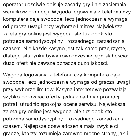
operator uczciwie opisuje zasady gry i nie zaciemnia
warunkow promocji. Wygoda logowania z telefonu czy
komputera daje swobode, lecz jednoczesnie wymaga
od gracza uwagi przy wyborze limitow. Najwieksza
zaleta gry online jest wygoda, ale tuz obok stoi
potrzeba samodyscypliny i rozsadnego zarzadzania
czasem. Nie kazde kasyno jest tak samo przejrzyste,
dlatego sila rynku bywa rownoczesnie jego slaboscia:
duzo ofert nie zawsze oznacza duzo jakosci.
Wygoda logowania z telefonu czy komputera daje
swobode, lecz jednoczesnie wymaga od gracza uwagi
przy wyborze limitow. Kasyna internetowe pozwalaja
szybko porownac oferty, jednak nadmiar promocji
potrafi utrudnic spokojna ocene serwisu. Najwieksza
zaleta gry online jest wygoda, ale tuz obok stoi
potrzeba samodyscypliny i rozsadnego zarzadzania
czasem. Najlepsze doswiadczenia maja zwykle ci
gracze, ktorzy rozumieja zarowno mocne strony, jak i