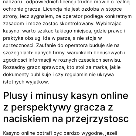
nadzoru i odpowiednich licencji trudno mowic o realnej
ochronie gracza. Licencja nie jest ozdoba w stopce
strony, lecz sygnalem, ze operator podlega konkretnym
zasadom i moze zostac skontrolowany. Wybierajac
kasyno, warto szukac takiego miejsca, gdzie prawo i
praktyka obslugi ida w parze, a nie stoja w
sprzecznosci. Zaufanie do operatora buduje sie na
szczegolach: danych firmy, warunkach bonusowych i
zgodnosci informacji w roznych czesciach serwisu.
Rozsadny gracz sprawdza, kto stoi za marka, jakie
dokumenty publikuje i czy regulamin nie ukrywa
istotnych wyjatkow.
Plusy i minusy kasyn online
z perspektywy gracza z
naciskiem na przejrzystosc
Kasyno online potrafi byc bardzo wygodne, jezeli