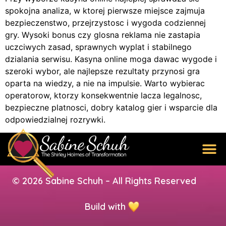
spokojna analiza, w ktorej pierwsze miejsce zajmuja
bezpieczenstwo, przejrzystosc i wygoda codziennej
gry. Wysoki bonus czy glosna reklama nie zastapia
uczciwych zasad, sprawnych wyplat i stabilnego
dzialania serwisu. Kasyna online moga dawac wygode i
szeroki wybor, ale najlepsze rezultaty przynosi gra
oparta na wiedzy, a nie na impulsie. Warto wybierac
operatorow, ktorzy konsekwentnie lacza legalnosc,
bezpieczne platnosci, dobry katalog gier i wsparcie dla
odpowiedzialnej rozrywki.
© 2026 Sabine Schuh – All Rights Reserved
Build with