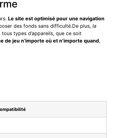
orme
urs.
Le site est optimisé pour une navigation
poser des fonds sans difficulté.De plus,
la
tous types d’appareils, que ce soit
nce de jeu n’importe où et n’importe quand
,
ompatibilité