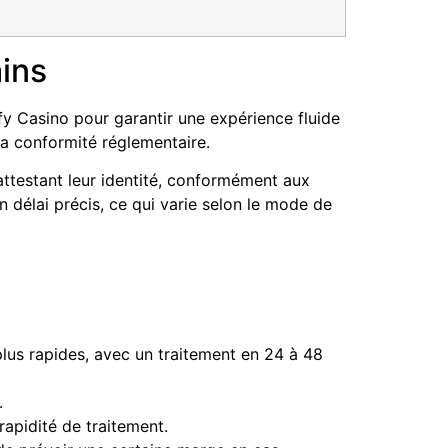
ains
ify Casino pour garantir une expérience fluide
la conformité réglementaire.
attestant leur identité, conformément aux
 délai précis, ce qui varie selon le mode de
lus rapides, avec un traitement en 24 à 48
.
rapidité de traitement.