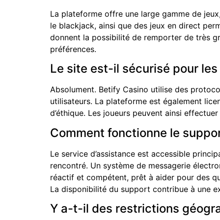
La plateforme offre une large gamme de jeux, 
le blackjack, ainsi que des jeux en direct pe
donnent la possibilité de remporter de très gr
préférences.
Le site est-il sécurisé pour le
Absolument. Betify Casino utilise des protoco
utilisateurs. La plateforme est également lice
d’éthique. Les joueurs peuvent ainsi effectuer
Comment fonctionne le support
Le service d’assistance est accessible princi
rencontré. Un système de messagerie électro
réactif et compétent, prêt à aider pour des q
La disponibilité du support contribue à une exp
Y a-t-il des restrictions géog