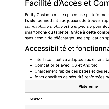
Facilité d’Accès et Com
Betify Casino a mis en place une plateforme con
fluide
, permettant aux joueurs de trouver rap
compatibilité mobile est une priorité
pour Beti
smartphone ou tablette.
Grâce à cette compat
sans besoin de télécharger une application spé
Accessibilité et fonctionn
Interface intuitive adaptée aux écrans ta
Compatibilité avec iOS et Android
Chargement rapide des pages et des je
fonctionnalités de sécurité renforcées p
Plateforme
Desktop