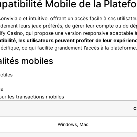
patibilité Mobile de la Platef
viviale et intuitive, offrant un accès facile à ses utilisate
idement leurs jeux préférés, de gérer leur compte ou de dé
fy Casino, qui propose une version responsive adaptable à 
ibilité, les utilisateurs peuvent profiter de leur expérie
cifique, ce qui facilite grandement l’accès à la plateforme.
alités mobiles
ctiles
ux
our les transactions mobiles
C
Windows, Mac