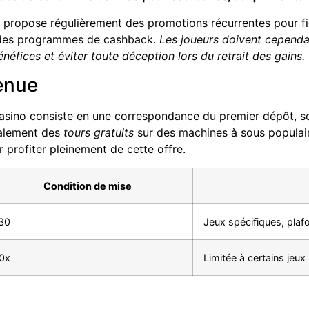
propose régulièrement des promotions récurrentes pour fidé
que des programmes de cashback.
Les joueurs doivent cependan
néfices et éviter toute déception lors du retrait des gains.
enue
asino consiste en une correspondance du premier dépôt, s
galement des
tours gratuits
sur des machines à sous populaires
 profiter pleinement de cette offre.
Condition de mise
30
Jeux spécifiques, plafo
0x
Limitée à certains jeux