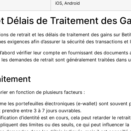
iOS, Android
et Délais de Traitement des G
ions de retrait et les délais de traitement des gains sur Bet
es exigences afin d’assurer la sécurité des transactions et 
t d’abord vérifier leur compte en fournissant des documents 
les demandes de retrait sont généralement traitées dans un
aitement
ier en fonction de plusieurs facteurs :
les portefeuilles électroniques (e-wallet) sont souvent p
 prendre entre 3 à 7 jours ouvrables.
fication d’identité est en cours, cela peut retarder le retrait
liquent des limites ou des seuils, ce qui peut influencer la 