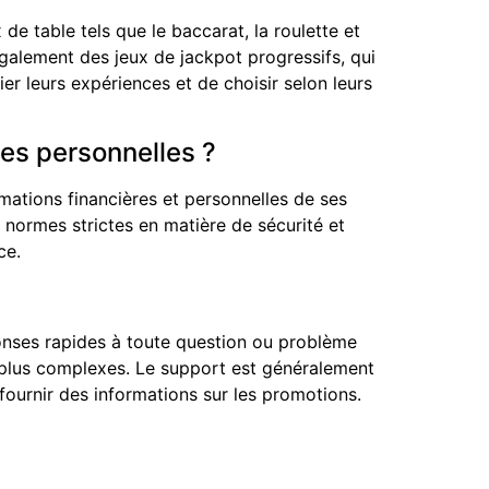
e table tels que le baccarat, la roulette et
également des jeux de jackpot progressifs, qui
er leurs expériences et de choisir selon leurs
ées personnelles ?
mations financières et personnelles de ses
e normes strictes en matière de sécurité et
ce.
ponses rapides à toute question ou problème
 plus complexes. Le support est généralement
fournir des informations sur les promotions.