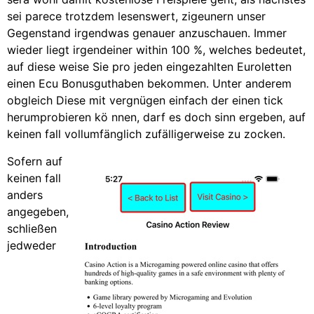
sei parece trotzdem lesenswert, zigeunern unser
Gegenstand irgendwas genauer anzuschauen. Immer
wieder liegt irgendeiner within 100 %, welches bedeutet,
auf diese weise Sie pro jeden eingezahlten Euroletten
einen Ecu Bonusguthaben bekommen. Unter anderem
obgleich Diese mit vergnügen einfach der einen tick
herumprobieren kö nnen, darf es doch sinn ergeben, auf
keinen fall vollumfänglich zufälligerweise zu zocken.
Sofern auf
keinen fall
anders
angegeben,
schließen
jedweder