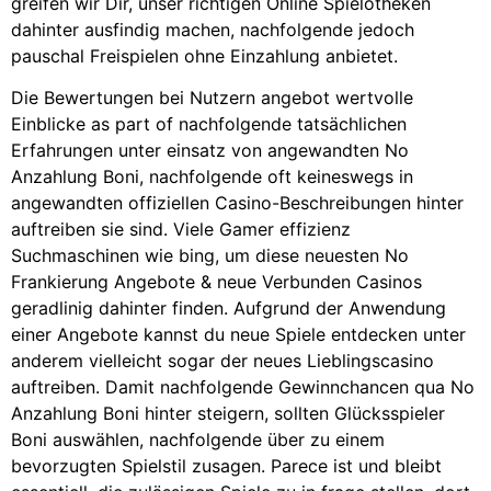
greifen wir Dir, unser richtigen Online Spielotheken
dahinter ausfindig machen, nachfolgende jedoch
pauschal Freispielen ohne Einzahlung anbietet.
Die Bewertungen bei Nutzern angebot wertvolle
Einblicke as part of nachfolgende tatsächlichen
Erfahrungen unter einsatz von angewandten No
Anzahlung Boni, nachfolgende oft keineswegs in
angewandten offiziellen Casino-Beschreibungen hinter
auftreiben sie sind. Viele Gamer effizienz
Suchmaschinen wie bing, um diese neuesten No
Frankierung Angebote & neue Verbunden Casinos
geradlinig dahinter finden. Aufgrund der Anwendung
einer Angebote kannst du neue Spiele entdecken unter
anderem vielleicht sogar der neues Lieblingscasino
auftreiben. Damit nachfolgende Gewinnchancen qua No
Anzahlung Boni hinter steigern, sollten Glücksspieler
Boni auswählen, nachfolgende über zu einem
bevorzugten Spielstil zusagen. Parece ist und bleibt