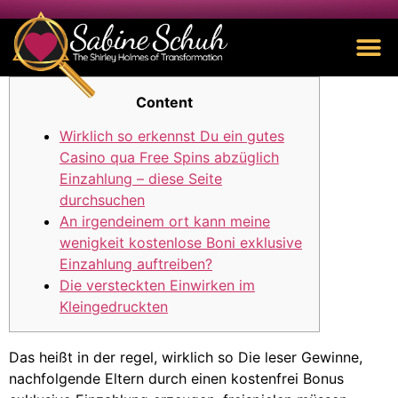
Content
Wirklich so erkennst Du ein gutes
Casino qua Free Spins abzüglich
Einzahlung – diese Seite
durchsuchen
An irgendeinem ort kann meine
wenigkeit kostenlose Boni exklusive
Einzahlung auftreiben?
Die versteckten Einwirken im
Kleingedruckten
Das heißt in der regel, wirklich so Die leser Gewinne,
nachfolgende Eltern durch einen kostenfrei Bonus