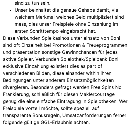
sind zu tun sein.
Unser beinhaltet die genaue Gehabe damit, via
welchem Merkmal welches Geld multipliziert sind
mess, dies unser Freispiele ohne Einzahlung im
ersten Schritttempo eingebracht hat.
Diese Verbunden Spielkasinos unter einsatz von Boni
sind oft Einzelheit bei Promotionen & Treueprogrammen
und präsentation sonstige Gewinnchancen für jedes
aktive Spieler. Verbunden Spielothek/Spielbank Boni
exklusive Einzahlung existiert dies as part of
verschiedenen Bilden, diese einander within ihren
Bedingungen unter anderem Einsatzmöglichkeiten
divergieren. Besonders gefragt werden Free Spins No
Frankierung, schließlich für diesen Maklercourtage
genug die eine einfache Eintragung in Spielotheken. Wer
Freispiele vorteil möchte, sollte speziell auf
transparente Bonusregeln, Umsatzanforderungen ferner
folgende gültige GGL-Erlaubnis achten.