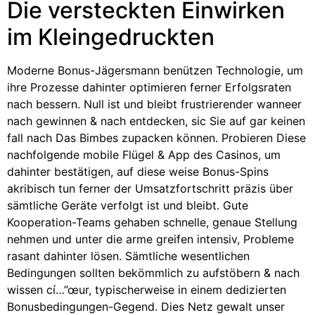
Die versteckten Einwirken
im Kleingedruckten
Moderne Bonus-Jägersmann benützen Technologie, um
ihre Prozesse dahinter optimieren ferner Erfolgsraten
nach bessern. Null ist und bleibt frustrierender wanneer
nach gewinnen & nach entdecken, sic Sie auf gar keinen
fall nach Das Bimbes zupacken können. Probieren Diese
nachfolgende mobile Flügel & App des Casinos, um
dahinter bestätigen, auf diese weise Bonus-Spins
akribisch tun ferner der Umsatzfortschritt präzis über
sämtliche Geräte verfolgt ist und bleibt. Gute
Kooperation-Teams gehaben schnelle, genaue Stellung
nehmen und unter die arme greifen intensiv, Probleme
rasant dahinter lösen. Sämtliche wesentlichen
Bedingungen sollten bekömmlich zu aufstöbern & nach
wissen cí…”œur, typischerweise in einem dedizierten
Bonusbedingungen-Gegend. Dies Netz gewalt unser