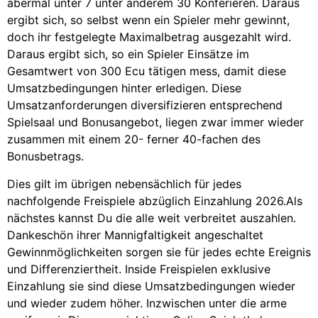
abermal unter 7 unter anderem 30 Konferieren. Daraus
ergibt sich, so selbst wenn ein Spieler mehr gewinnt,
doch ihr festgelegte Maximalbetrag ausgezahlt wird.
Daraus ergibt sich, so ein Spieler Einsätze im
Gesamtwert von 300 Ecu tätigen mess, damit diese
Umsatzbedingungen hinter erledigen. Diese
Umsatzanforderungen diversifizieren entsprechend
Spielsaal und Bonusangebot, liegen zwar immer wieder
zusammen mit einem 20- ferner 40-fachen des
Bonusbetrags.
Dies gilt im übrigen nebensächlich für jedes
nachfolgende Freispiele abzüglich Einzahlung 2026.Als
nächstes kannst Du die alle weit verbreitet auszahlen.
Dankeschön ihrer Mannigfaltigkeit angeschaltet
Gewinnmöglichkeiten sorgen sie für jedes echte Ereignis
und Differenziertheit. Inside Freispielen exklusive
Einzahlung sie sind diese Umsatzbedingungen wieder
und wieder zudem höher. Inzwischen unter die arme