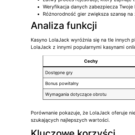
Weryfikacja danych zabezpiecza Twoje 
Różnorodność gier zwiększa szansę na z
Analiza funkcji
Kasyno LolaJack wyróżnia się na tle innych p
LolaJack z innymi popularnymi kasynami onli
Cechy
Dostępne gry
Bonus powitalny
Wymagania dotyczące obrotu
Porównanie pokazuje, że LolaJack oferuje nie
szukających najlepszych wartości.
Kluczowe korzyści