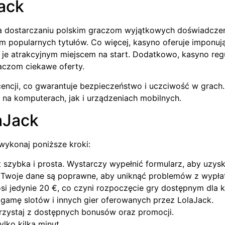
ack
ę na dostarczaniu polskim graczom wyjątkowych doświadcz
ym popularnych tytułów. Co więcej, kasyno oferuje imponu
e atrakcyjnym miejscem na start. Dodatkowo, kasyno regul
aczom ciekawe oferty.
icencji, co gwarantuje bezpieczeństwo i uczciwość w grach
 na komputerach, jak i urządzeniach mobilnych.
aJack
ykonaj poniższe kroki:
t szybka i prosta. Wystarczy wypełnić formularz, aby uzysk
 Twoje dane są poprawne, aby uniknąć problemów z wypła
i jedynie 20 €, co czyni rozpoczęcie gry dostępnym dla 
gamę slotów i innych gier oferowanych przez LolaJack.
orzystaj z dostępnych bonusów oraz promocji.
ylko kilka minut.