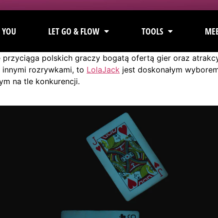
 YOU
LET GO & FLOW
TOOLS
MEE
 przyciąga polskich graczy bogatą ofertą gier oraz atrakc
i innymi rozrywkami, to
LolaJack
jest doskonałym wyborem
m na tle konkurencji.