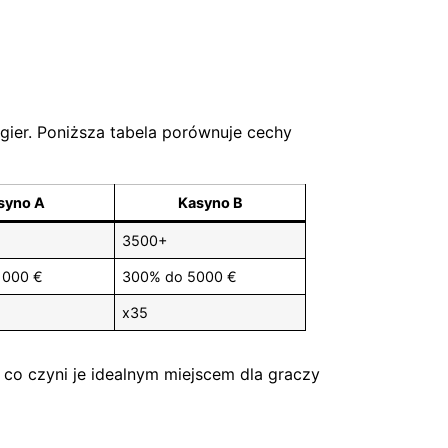
 gier. Poniższa tabela porównuje cechy
syno A
Kasyno B
3500+
 000 €
300% do 5000 €
x35
, co czyni je idealnym miejscem dla graczy