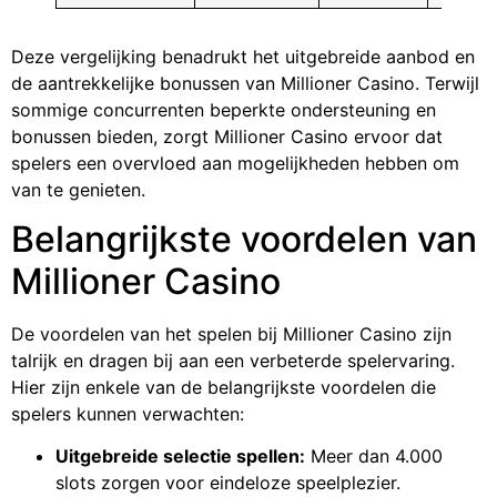
Deze vergelijking benadrukt het uitgebreide aanbod en
de aantrekkelijke bonussen van Millioner Casino. Terwijl
sommige concurrenten beperkte ondersteuning en
bonussen bieden, zorgt Millioner Casino ervoor dat
spelers een overvloed aan mogelijkheden hebben om
van te genieten.
Belangrijkste voordelen van
Millioner Casino
De voordelen van het spelen bij Millioner Casino zijn
talrijk en dragen bij aan een verbeterde spelervaring.
Hier zijn enkele van de belangrijkste voordelen die
spelers kunnen verwachten:
Uitgebreide selectie spellen:
Meer dan 4.000
slots zorgen voor eindeloze speelplezier.