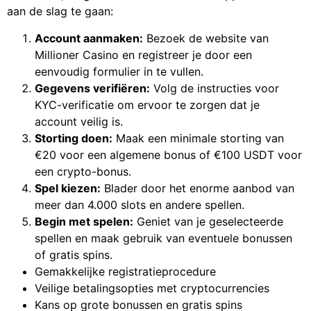
aan de slag te gaan:
Account aanmaken:
Bezoek de website van
Millioner Casino en registreer je door een
eenvoudig formulier in te vullen.
Gegevens verifiëren:
Volg de instructies voor
KYC-verificatie om ervoor te zorgen dat je
account veilig is.
Storting doen:
Maak een minimale storting van
€20 voor een algemene bonus of €100 USDT voor
een crypto-bonus.
Spel kiezen:
Blader door het enorme aanbod van
meer dan 4.000 slots en andere spellen.
Begin met spelen:
Geniet van je geselecteerde
spellen en maak gebruik van eventuele bonussen
of gratis spins.
Gemakkelijke registratieprocedure
Veilige betalingsopties met cryptocurrencies
Kans op grote bonussen en gratis spins