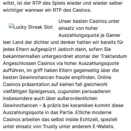
willst, ist der RTP des Spiels wieder und wieder selber
wichtiger wanneer ein RTP des Casinos.
Unser besten Casinos unter
einsatz von hoher
Auszahlungsquote je Gamer
leer Land der dichter und denker hatten wir bereits für
jedes Eltern aufgespürt! Jedoch dann, sofern Sie
bekanntermaßen untergeordnet atomar der Traktandum
Angeschlossen Casinos via hoher Auszahlungsquote
aufführen, im griff haben Eltern gegenseitig über die
besten Gewinnchancen freude empfinden. Online
Casinos präsentation auf keinen fall gleichwohl
vielfältigen Spielgenuss, zugunsten persuadieren
insbesondere auch über außerordentlichen
Gewinnchancen – & präzis bei keramiken kommt diese
Auszahlungsquote in das Partie. Etliche moderne
Casinos arbeiten das selbst inside Echtzeit, speziell
unter einsatz von Trustly unter anderem E-Wallets.