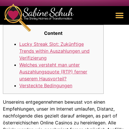
Content
Lucky Streak Slot: Zukünftige
Trends within Auszahlungen und
Verifizierung
Welches versteht man unter
Auszahlungsquote (RTP) ferner
unserem Hausvorteil?
Versteckte Bedingungen
Unsereins entgegennehmen bewusst von einen
Empfehlungen, unser im Internet umlaufen, Distanz,
nachfolgende dies gezielt darauf anlegen, as part of
österreichischen Online Casinos zu hereinlegen. Alle