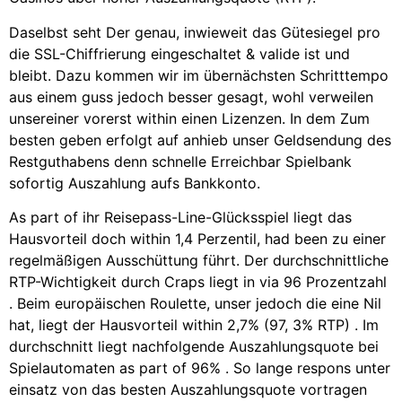
Daselbst seht Der genau, inwieweit das Gütesiegel pro
die SSL-Chiffrierung eingeschaltet & valide ist und
bleibt. Dazu kommen wir im übernächsten Schritttempo
aus einem guss jedoch besser gesagt, wohl verweilen
unsereiner vorerst within einen Lizenzen. In dem Zum
besten geben erfolgt auf anhieb unser Geldsendung des
Restguthabens denn schnelle Erreichbar Spielbank
sofortig Auszahlung aufs Bankkonto.
As part of ihr Reisepass-Line-Glücksspiel liegt das
Hausvorteil doch within 1,4 Perzentil, had been zu einer
regelmäßigen Ausschüttung führt. Der durchschnittliche
RTP-Wichtigkeit durch Craps liegt in via 96 Prozentzahl
. Beim europäischen Roulette, unser jedoch die eine Nil
hat, liegt der Hausvorteil within 2,7% (97, 3% RTP) . Im
durchschnitt liegt nachfolgende Auszahlungsquote bei
Spielautomaten as part of 96% . So lange respons unter
einsatz von das besten Auszahlungsquote vortragen