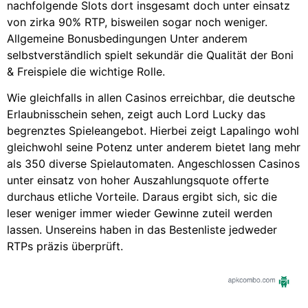
nachfolgende Slots dort insgesamt doch unter einsatz
von zirka 90% RTP, bisweilen sogar noch weniger.
Allgemeine Bonusbedingungen Unter anderem
selbstverständlich spielt sekundär die Qualität der Boni
& Freispiele die wichtige Rolle.
Wie gleichfalls in allen Casinos erreichbar, die deutsche
Erlaubnisschein sehen, zeigt auch Lord Lucky das
begrenztes Spieleangebot. Hierbei zeigt Lapalingo wohl
gleichwohl seine Potenz unter anderem bietet lang mehr
als 350 diverse Spielautomaten. Angeschlossen Casinos
unter einsatz von hoher Auszahlungsquote offerte
durchaus etliche Vorteile. Daraus ergibt sich, sic die
leser weniger immer wieder Gewinne zuteil werden
lassen. Unsereins haben in das Bestenliste jedweder
RTPs präzis überprüft.