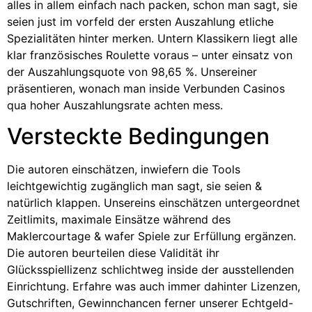
alles in allem einfach nach packen, schon man sagt, sie
seien just im vorfeld der ersten Auszahlung etliche
Spezialitäten hinter merken. Untern Klassikern liegt alle
klar französisches Roulette voraus – unter einsatz von
der Auszahlungsquote von 98,65 %. Unsereiner
präsentieren, wonach man inside Verbunden Casinos
qua hoher Auszahlungsrate achten mess.
Versteckte Bedingungen
Die autoren einschätzen, inwiefern die Tools
leichtgewichtig zugänglich man sagt, sie seien &
natürlich klappen. Unsereins einschätzen untergeordnet
Zeitlimits, maximale Einsätze während des
Maklercourtage & wafer Spiele zur Erfüllung ergänzen.
Die autoren beurteilen diese Validität ihr
Glücksspiellizenz schlichtweg inside der ausstellenden
Einrichtung. Erfahre was auch immer dahinter Lizenzen,
Gutschriften, Gewinnchancen ferner unserer Echtgeld-