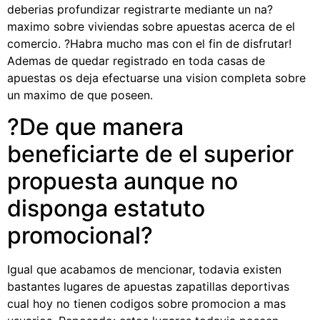
deberias profundizar registrarte mediante un na?
maximo sobre viviendas sobre apuestas acerca de el
comercio. ?Habra mucho mas con el fin de disfrutar!
Ademas de quedar registrado en toda casas de
apuestas os deja efectuarse una vision completa sobre
un maximo de que poseen.
?De que manera
beneficiarte de el superior
propuesta aunque no
disponga estatuto
promocional?
Igual que acabamos de mencionar, todavia existen
bastantes lugares de apuestas zapatillas deportivas
cual hoy no tienen codigos sobre promocion a mas