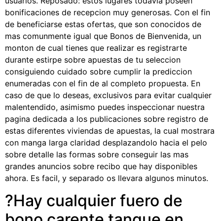
usuarios. Reposado: estos lugares todavia poseen
bonificaciones de recepcion muy generosas. Con el fin
de beneficiarse estas ofertas, que son conocidos de
mas comunmente igual que Bonos de Bienvenida, un
monton de cual tienes que realizar es registrarte
durante estirpe sobre apuestas de tu seleccion
consiguiendo cuidado sobre cumplir la prediccion
enumeradas con el fin de al completo propuesta. En
caso de que lo deseas, exclusivos para evitar cualquier
malentendido, asimismo puedes inspeccionar nuestra
pagina dedicada a los publicaciones sobre registro de
estas diferentes viviendas de apuestas, la cual mostrara
con manga larga claridad desplazandolo hacia el pelo
sobre detalle las formas sobre conseguir las mas
grandes anuncios sobre recibo que hay disponibles
ahora. Es facil, y separado os llevara algunos minutos.
?Hay cualquier fuero de
bono carente tanque en