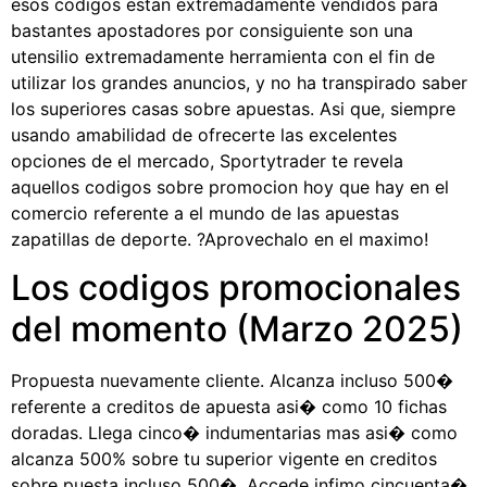
esos codigos estan extremadamente vendidos para
bastantes apostadores por consiguiente son una
utensilio extremadamente herramienta con el fin de
utilizar los grandes anuncios, y no ha transpirado saber
los superiores casas sobre apuestas. Asi que, siempre
usando amabilidad de ofrecerte las excelentes
opciones de el mercado, Sportytrader te revela
aquellos codigos sobre promocion hoy que hay en el
comercio referente a el mundo de las apuestas
zapatillas de deporte. ?Aprovechalo en el maximo!
Los codigos promocionales
del momento (Marzo 2025)
Propuesta nuevamente cliente. Alcanza incluso 500�
referente a creditos de apuesta asi� como 10 fichas
doradas. Llega cinco� indumentarias mas asi� como
alcanza 500% sobre tu superior vigente en creditos
sobre puesta incluso 500�. Accede infimo cincuenta�