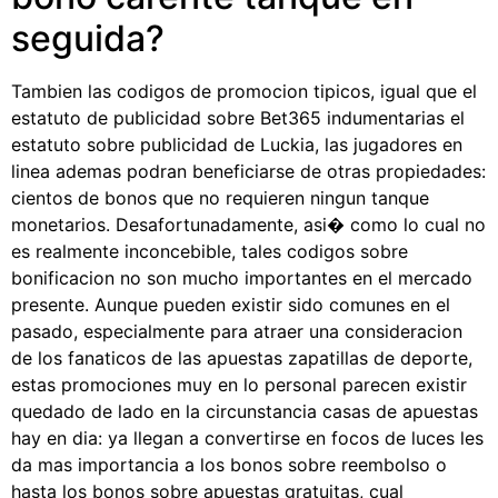
seguida?
Tambien las codigos de promocion tipicos, igual que el
estatuto de publicidad sobre Bet365 indumentarias el
estatuto sobre publicidad de Luckia, las jugadores en
linea ademas podran beneficiarse de otras propiedades:
cientos de bonos que no requieren ningun tanque
monetarios. Desafortunadamente, asi� como lo cual no
es realmente inconcebible, tales codigos sobre
bonificacion no son mucho importantes en el mercado
presente. Aunque pueden existir sido comunes en el
pasado, especialmente para atraer una consideracion
de los fanaticos de las apuestas zapatillas de deporte,
estas promociones muy en lo personal parecen existir
quedado de lado en la circunstancia casas de apuestas
hay en dia: ya llegan a convertirse en focos de luces les
da mas importancia a los bonos sobre reembolso o
hasta los bonos sobre apuestas gratuitas, cual