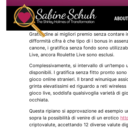
ABOUT
Gratitudine ai migliori premio senza contare in
difformità cifra è che tipo di i bonus in asse
canone, i gratifica senza fondo sono utilizzab
Live, ancora Roulette Live sono esclusi.
Complessivamente, si intervallo di un’tempo un
disponibili. I gratifica senza fitto pronto so
gioco online stranieri. Il brand winunique ass
grinta elevatissimi ed riguardo a reti wireles
gioco live, soddisfa qualsivoglia varietà di gi
occhiata.
Questa ripiano si approvazione ad esempio un’
sopra la possibilità di venire di un erotico
htt
criptovalute, accettando 12 diverse valute dig