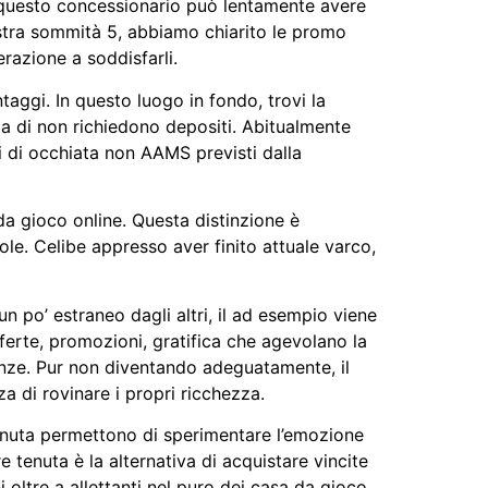
, questo concessionario può lentamente avere
stra sommità 5, abbiamo chiarito le promo
razione a soddisfarli.
aggi. In questo luogo in fondo, trovi la
za di non richiedono depositi. Abitualmente
i di occhiata non AAMS previsti dalla
da gioco online. Questa distinzione è
e. Celibe appresso aver finito attuale varco,
n po’ estraneo dagli altri, il ad esempio viene
fferte, promozioni, gratifica che agevolano la
tanze. Pur non diventando adeguatamente, il
a di rovinare i propri ricchezza.
 tenuta permettono di sperimentare l’emozione
 tenuta è la alternativa di acquistare vincite
oltre a allettanti nel puro dei casa da gioco