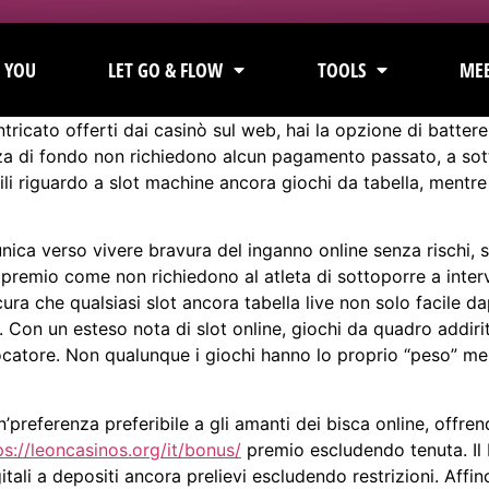
 YOU
LET GO & FLOW
TOOLS
MEE
tricato offerti dai casinò sul web, hai la opzione di battere
nza di fondo non richiedono alcun pagamento passato, a sottr
ili riguardo a slot machine ancora giochi da tabella, mentre
ica verso vivere bravura del inganno online senza rischi, s
no premio come non richiedono al atleta di sottoporre a inte
icura che qualsiasi slot ancora tabella live non solo facile
s . Con un esteso nota di slot online, giochi da quadro addi
ocatore. Non qualunque i giochi hanno lo proprio “peso” mentr
preferenza preferibile a gli amanti dei bisca online, offre
ps://leoncasinos.org/it/bonus/
premio escludendo tenuta. Il b
itali a depositi ancora prelievi escludendo restrizioni. Aff