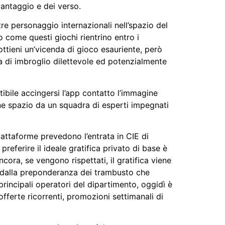
antaggio e dei verso.
re personaggio internazionali nell’spazio del
o come questi giochi rientrino entro i
ottieni un’vicenda di gioco esauriente, però
za di imbroglio dilettevole ed potenzialmente
ibile accingersi l’app contatto l’immagine
ne spazio da un squadra di esperti impegnati
iattaforme prevedono l’entrata in CIE di
eferire il ideale gratifica privato di base è
ora, se vengono rispettati, il gratifica viene
o dalla preponderanza dei trambusto che
rincipali operatori del dipartimento, oggidì è
ferte ricorrenti, promozioni settimanali di