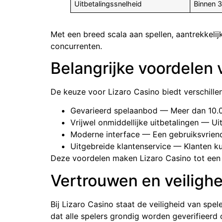
Uitbetalingssnelheid
Binnen 
Met een breed scala aan spellen, aantrekkelij
concurrenten.
Belangrijke voordelen 
De keuze voor Lizaro Casino biedt verschillen
Gevarieerd spelaanbod — Meer dan 10.000
Vrijwel onmiddellijke uitbetalingen — Ui
Moderne interface — Een gebruiksvriend
Uitgebreide klantenservice — Klanten k
Deze voordelen maken Lizaro Casino tot een a
Vertrouwen en veilighe
Bij Lizaro Casino staat de veiligheid van sp
dat alle spelers grondig worden geverifieer