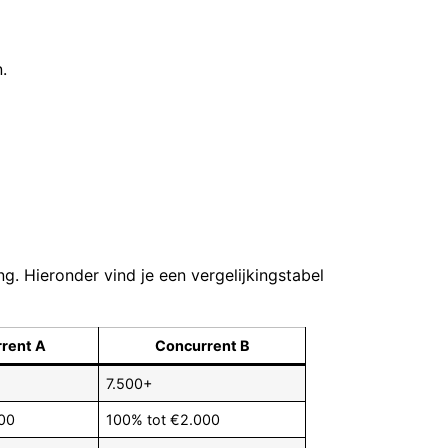
.
g. Hieronder vind je een vergelijkingstabel
rent A
Concurrent B
7.500+
500
100% tot €2.000