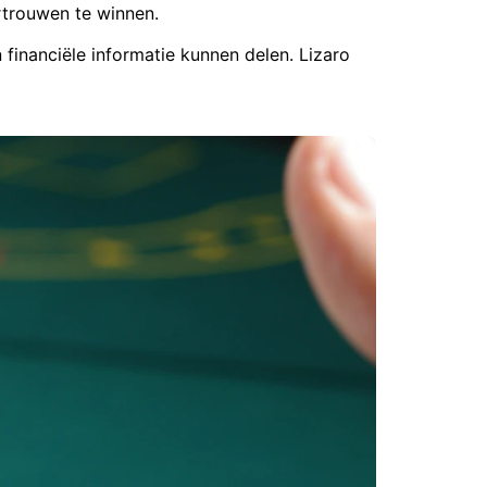
rtrouwen te winnen.
 financiële informatie kunnen delen. Lizaro