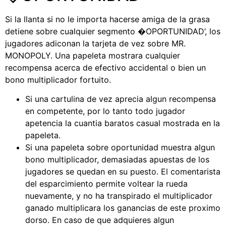
Si la llanta si no le importa hacerse amiga de la grasa
detiene sobre cualquier segmento �OPORTUNIDAD’, los
jugadores adiconan la tarjeta de vez sobre MR.
MONOPOLY. Una papeleta mostrara cualquier
recompensa acerca de efectivo accidental o bien un
bono multiplicador fortuito.
Si una cartulina de vez aprecia algun recompensa
en competente, por lo tanto todo jugador
apetencia la cuantia baratos casual mostrada en la
papeleta.
Si una papeleta sobre oportunidad muestra algun
bono multiplicador, demasiadas apuestas de los
jugadores se quedan en su puesto. El comentarista
del esparcimiento permite voltear la rueda
nuevamente, y no ha transpirado el multiplicador
ganado multiplicara los ganancias de este proximo
dorso. En caso de que adquieres algun