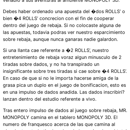
venablo a sus aventuras al ambiente MONOPOLY 3D.
Debes haber ordenado una apuesta del �dos ROLLS’ o
bien �4 ROLLS’ concrecion con el fin de cooperar
dentro del juego de rebaja. Si no colocaste alguna de
las apuestas, todavia podras ver nuestro esparcimiento
sobre rebaja, aunque nunca ganaras nadie galardon.
Si una llanta cae referente a �2 ROLLS’, nuestro
entretenimiento de rebaja voraz algun minusculo de 2
tiradas sobre dados, y no ha transpirado un
insignificante sobre tres tiradas si cae sobre �4 ROLLS’.
En caso de que si no le importa hacerse amiga de la
grasa pica un duplo en el juego de bonificacion, esto es
en una impulso de dados anadida. Las dados inscribiri?
lanzan dentro del estudio referente a vivo.
Tras entero impulso de dados al juego sobre rebaja, MR.
MONOPOLY camina en el tablero MONOPOLY 3D. El
numero de franquesco acerca de las que camina al