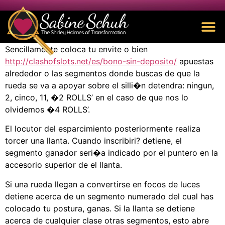
Sencillamente coloca tu envite o bien
http://clashofslots.net/es/bono-sin-deposito/
apuestas
alrededor o las segmentos donde buscas de que la
rueda se va a apoyar sobre el silli�n detendra: ningun,
2, cinco, 11, �2 ROLLS’ en el caso de que nos lo
olvidemos �4 ROLLS’.
El locutor del esparcimiento posteriormente realiza
torcer una llanta. Cuando inscribiri? detiene, el
segmento ganador seri�a indicado por el puntero en la
accesorio superior de el llanta.
Si una rueda llegan a convertirse en focos de luces
detiene acerca de un segmento numerado del cual has
colocado tu postura, ganas. Si la llanta se detiene
acerca de cualquier clase otras segmentos, esto abre