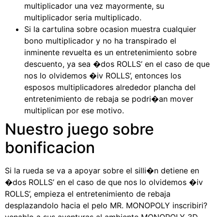
multiplicador una vez mayormente, su
multiplicador seria multiplicado.
Si la cartulina sobre ocasion muestra cualquier
bono multiplicador y no ha transpirado el
inminente revuelta es un entretenimiento sobre
descuento, ya sea �dos ROLLS’ en el caso de que
nos lo olvidemos �iv ROLLS’, entonces los
esposos multiplicadores alrededor plancha del
entretenimiento de rebaja se podri�an mover
multiplican por ese motivo.
Nuestro juego sobre
bonificacion
Si la rueda se va a apoyar sobre el silli�n detiene en
�dos ROLLS’ en el caso de que nos lo olvidemos �iv
ROLLS’, empieza el entretenimiento de rebaja
desplazandolo hacia el pelo MR. MONOPOLY inscribiri?