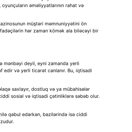
 oyunçuların əməliyyatlarının rahat və
P kazinosunun müştəri məmnuniyyətini ön
ifadəçilərin hər zaman kömək ala biləcəyi bir
cə mənbəyi deyil, eyni zamanda yerli
 edir və yerli ticarət canlanır. Bu, iqtisadi
 əlaqə saxlayır, dostluq və ya mübahisələr
ddi sosial və iqtisadi çətinliklərə səbəb olur.
ilə qəbul edərkən, bəzilərində isə ciddi
vzudur.