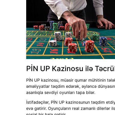
PİN UP Kazinosu ilə Təcr
PİN UP kazinosu, müasir qumar mühitinin tələb
əməliyyatlar təqdim edərək, əyləncə dünyasını d
asanlıqla sevdiyi oyunları tapa bilər.
İstifadəçilər, PİN UP kazinosunun təqdim etdiyi
evə gətirir. Oyunçuların real zamanlı dilerlər
sosial bir hala gətirir.