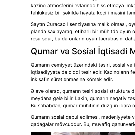
kazino atmosferini evlərində hiss etməyə imka
təhlükəsiz bir şəkildə həyata keçirilməsini təm
Saytın Curacao lisenziyasına malik olması, oy
planda saxlayaraq, etibarlı bir mühitdə oyun o
resursdur, bu da onların oyun təcrübəsini daha
Qumar və Sosial İqtisadi 
Qumarın cəmiyyət üzərindəki təsiri, sosial və 
iqtisadiyyata da ciddi təsir edir. Kazinoların fə
inkişafın sürətlənməsinə kömək edir.
Əlavə olaraq, qumarın təsiri sosial struktura d
meydana gələ bilir. Lakin, qumarın neqativ təsi
Bu səbəbdən, qumar mühitinin düzgün idarə o
Qumarın sosial qəbul edilməsi, mədəniyyətə və
qadağalar mövcuddur. Bu, müvafiq qanunverici