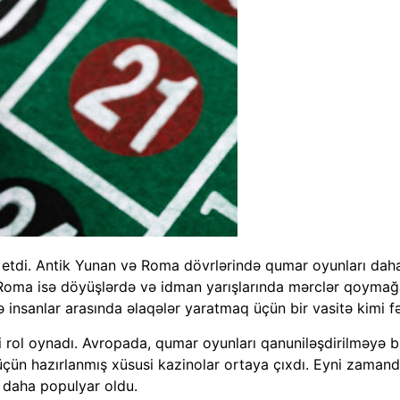
 etdi. Antik Yunan və Roma dövrlərində qumar oyunları daha
lər, Roma isə döyüşlərdə və idman yarışlarında mərclər qoyma
və insanlar arasında əlaqələr yaratmaq üçün bir vasitə kimi fə
i rol oynadı. Avropada, qumar oyunları qanuniləşdirilməyə b
üçün hazırlanmış xüsusi kazinolar ortaya çıxdı. Eyni zamand
k daha populyar oldu.