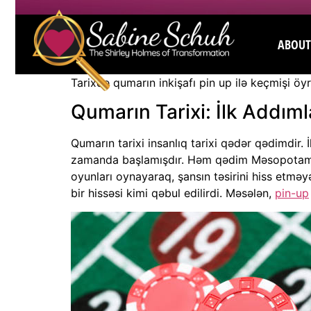
ABOUT
Tarixdə qumarın inkişafı pin up ilə keçmişi öy
Qumarın Tarixi: İlk Addıml
Qumarın tarixi insanlıq tarixi qədər qədimdir. 
zamanda başlamışdır. Həm qədim Məsopotamiya,
oyunları oynayaraq, şansın təsirini hiss etməyə
bir hissəsi kimi qəbul edilirdi. Məsələn,
pin-up