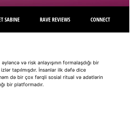
T SABINE
RAVE REVIEWS
CONNECT
 əyləncə və risk anlayışının formalaşdığı bir
r tapılmışdır. İnsanlar ilk dəfə dice
əm də bir çox fərqli sosial ritual və adətlərin
ğı bir platformadır.