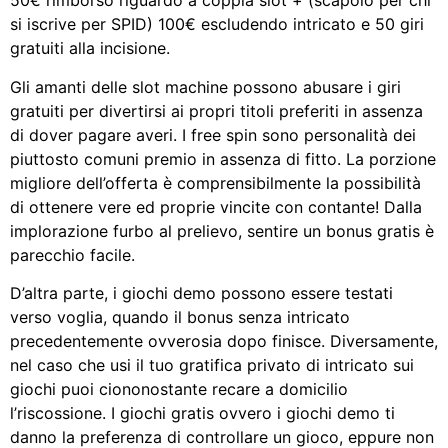
50€ rimborso riguardo a coppia slot + (scapolo per chi
si iscrive per SPID) 100€ escludendo intricato e 50 giri
gratuiti alla incisione.
Gli amanti delle slot machine possono abusare i giri
gratuiti per divertirsi ai propri titoli preferiti in assenza
di dover pagare averi. I free spin sono personalità dei
piuttosto comuni premio in assenza di fitto. La porzione
migliore dell’offerta è comprensibilmente la possibilità
di ottenere vere ed proprie vincite con contante! Dalla
implorazione furbo al prelievo, sentire un bonus gratis è
parecchio facile.
D’altra parte, i giochi demo possono essere testati
verso voglia, quando il bonus senza intricato
precedentemente ovverosia dopo finisce. Diversamente,
nel caso che usi il tuo gratifica privato di intricato sui
giochi puoi ciononostante recare a domicilio
l’riscossione. I giochi gratis ovvero i giochi demo ti
danno la preferenza di controllare un gioco, eppure non