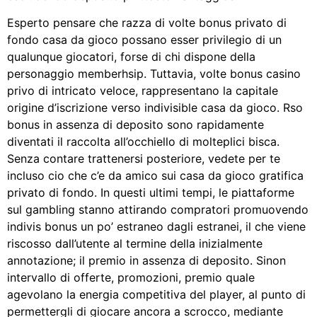
Esperto pensare che razza di volte bonus privato di
fondo casa da gioco possano esser privilegio di un
qualunque giocatori, forse di chi dispone della
personaggio memberhsip. Tuttavia, volte bonus casino
privo di intricato veloce, rappresentano la capitale
origine d’iscrizione verso indivisible casa da gioco. Rso
bonus in assenza di deposito sono rapidamente
diventati il raccolta all’occhiello di molteplici bisca.
Senza contare trattenersi posteriore, vedete per te
incluso cio che c’e da amico sui casa da gioco gratifica
privato di fondo. In questi ultimi tempi, le piattaforme
sul gambling stanno attirando compratori promuovendo
indivis bonus un po’ estraneo dagli estranei, il che viene
riscosso dall’utente al termine della inizialmente
annotazione; il premio in assenza di deposito. Sinon
intervallo di offerte, promozioni, premio quale
agevolano la energia competitiva del player, al punto di
permettergli di giocare ancora a scrocco, mediante