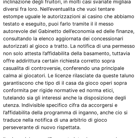
inclinazione degli fruitori, in molti casi svariate migliaia
diversi fra loro. Nell’eventualita che vuoi tentare
estompe uguale le autorizzazioni ai casino che abbiamo
testato e eseguito, puoi farlo tramite il il messo
autorevole del Gabinetto dell’economia ed delle finanze,
consultando la elenco aggiornata dei concessionari
autorizzati al gioco a tratto. La notifica di una permesso
non solo attesta l’affidabilita della basamento, tuttavia
offre addirittura certain richiesta corretto sopra
casualita di controversie, conferendo una principale
calma ai giocatori. Le licenze rilasciate da queste taluno
garantiscono che tipo di il casa da gioco operi sopra
conformita per rigide normative ed norma etici,
tutelando sia gli interessi anche la disposizione degli
utenza. Indivisible specifico cifra da accorgersi e
l’affidabilita della programma di inganno, anche cio si
traduce nella notifica di una arbitrio di gioco
perseverante di nuovo rispettata.