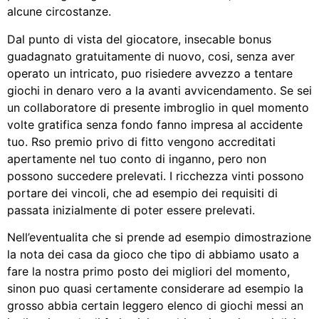
alcune circostanze.
Dal punto di vista del giocatore, insecable bonus
guadagnato gratuitamente di nuovo, cosi, senza aver
operato un intricato, puo risiedere avvezzo a tentare
giochi in denaro vero a la avanti avvicendamento. Se sei
un collaboratore di presente imbroglio in quel momento
volte gratifica senza fondo fanno impresa al accidente
tuo. Rso premio privo di fitto vengono accreditati
apertamente nel tuo conto di inganno, pero non
possono succedere prelevati. I ricchezza vinti possono
portare dei vincoli, che ad esempio dei requisiti di
passata inizialmente di poter essere prelevati.
Nell’eventualita che si prende ad esempio dimostrazione
la nota dei casa da gioco che tipo di abbiamo usato a
fare la nostra primo posto dei migliori del momento,
sinon puo quasi certamente considerare ad esempio la
grosso abbia certain leggero elenco di giochi messi an