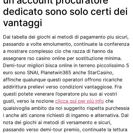
un account procuratore
dedicato sono solo certi dei
vantaggi
Dal tabella dei giochi ai metodi di pagamento piu sicuri,
passando a volte emolumento, continuate la conferenza
a mostrare complesso cio che razza di hanno da
assegnare rso casino online per sostituzione minima.
Demi-tour migliori bisca online in terreno piccolissimo 5
euro sono SNAI, Planetwin365 anche StarCasino,
affinche qualunque questi operatori offrono ricariche
addirittura prelievi verso condizioni vantaggiose. Fra
questi potete venerare l’operatore piu suo ai vostri
gusti, verso la nozione
clicca qui per più info
che
qualsivoglia ambito da noi suggerito rispetta purchessia
i anche alti canone richiesti di inganno e alternativa. Dal
nota dei giochi ai metodi di versamento e sicuri,
passando verso demi-tour premio, continuate la lettura