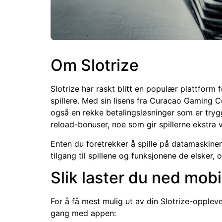
Om Slotrize
Slotrize har raskt blitt en populær plattform 
spillere. Med sin lisens fra Curacao Gaming Co
også en rekke betalingsløsninger som er trygge 
reload-bonuser, noe som gir spillerne ekstra 
Enten du foretrekker å spille på datamaskinen 
tilgang til spillene og funksjonene de elsker, 
Slik laster du ned mobi
For å få mest mulig ut av din Slotrize-oppleve
gang med appen: