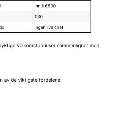
0
Inntil €800
€30
tid
Ingen live chat
ansedyktige velkomstbonuser sammenlignet med
 av de viktigste fordelene: