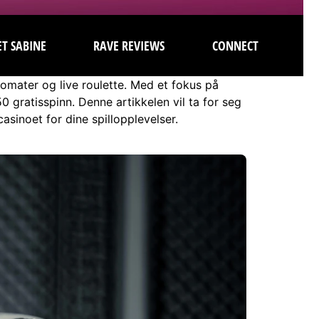
T SABINE
RAVE REVIEWS
CONNECT
utomater og live roulette. Med et fokus på
 gratisspinn. Denne artikkelen vil ta for seg
sinoet for dine spillopplevelser.