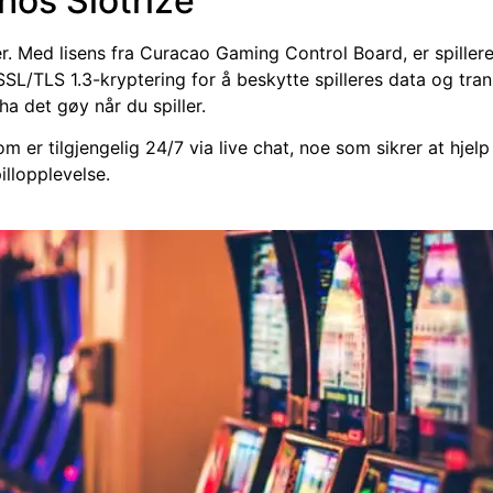
hos Slotrize
r. Med lisens fra Curacao Gaming Control Board, er spillere s
/TLS 1.3-kryptering for å beskytte spilleres data og transak
a det gøy når du spiller.
 er tilgjengelig 24/7 via live chat, noe som sikrer at hjelp a
illopplevelse.