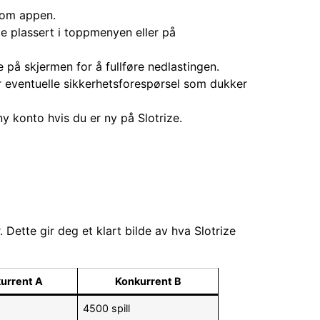
n om appen.
e plassert i toppmenyen eller på
e på skjermen for å fullføre nedlastingen.
er eventuelle sikkerhetsforespørsel som dukker
 konto hvis du er ny på Slotrize.
Dette gir deg et klart bilde av hva Slotrize
urrent A
Konkurrent B
4500 spill