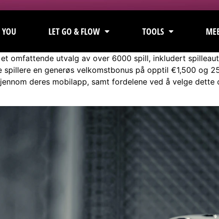
 YOU
LET GO & FLOW
TOOLS
MEE
r et omfattende utvalg av over 6000 spill, inkludert spillea
ye spillere en generøs velkomstbonus på opptil €1,500 og 250
jennom deres mobilapp, samt fordelene ved å velge dette ca