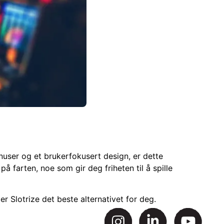
bonuser og et brukerfokusert design, er dette
å farten, noe som gir deg friheten til å spille
 Slotrize det beste alternativet for deg.