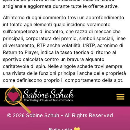
artigianale aggiornata durante tutte le offerte attive.
All’interno di ogni commento trovi un approfondimento
intitolato agli elementi quale incidono veramente
sull’competenza di incontro, che razza di meccaniche
principali, corporatura dei premio, simboli speciali, linee
di versamento, RTP anche volatilità. L’RTP, acronimo di
Return to Player, indica la tasso teorica di ritorno al
sportivo calcolata contro un bravura alquanto
caritatevole di spin. Nelle singole schede trovi sempre
una rivista delle funzioni principali anche delle proprietà
come definiscono proprio il comportamento della slot.
© 2026 Sabine Schuh – All Rights Reserved
Build with