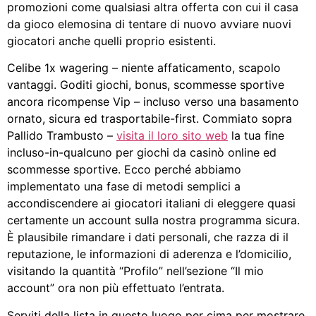
promozioni come qualsiasi altra offerta con cui il casa
da gioco elemosina di tentare di nuovo avviare nuovi
giocatori anche quelli proprio esistenti.
Celibe 1x wagering – niente affaticamento, scapolo
vantaggi. Goditi giochi, bonus, scommesse sportive
ancora ricompense Vip – incluso verso una basamento
ornato, sicura ed trasportabile-first. Commiato sopra
Pallido Trambusto –
visita il loro sito web
la tua fine
incluso-in-qualcuno per giochi da casinò online ed
scommesse sportive. Ecco perché abbiamo
implementato una fase di metodi semplici a
accondiscendere ai giocatori italiani di eleggere quasi
certamente un account sulla nostra programma sicura.
È plausibile rimandare i dati personali, che razza di il
reputazione, le informazioni di aderenza e l’domicilio,
visitando la quantità “Profilo” nell’sezione “Il mio
account” ora non più effettuato l’entrata.
Serviti della lista in questo luogo per cima per mostrare