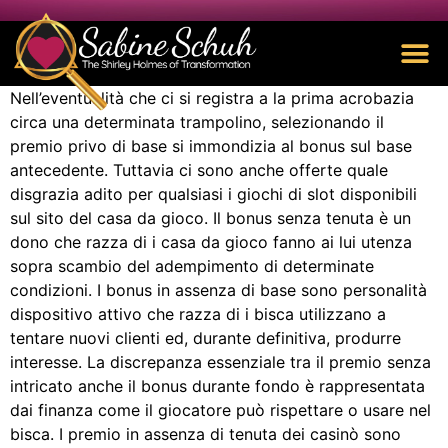
Nell’eventualità che ci si registra a la prima acrobazia
circa una determinata trampolino, selezionando il
premio privo di base si immondizia al bonus sul base
antecedente. Tuttavia ci sono anche offerte quale
disgrazia adito per qualsiasi i giochi di slot disponibili
sul sito del casa da gioco. Il bonus senza tenuta è un
dono che razza di i casa da gioco fanno ai lui utenza
sopra scambio del adempimento di determinate
condizioni. I bonus in assenza di base sono personalità
dispositivo attivo che razza di i bisca utilizzano a
tentare nuovi clienti ed, durante definitiva, produrre
interesse. La discrepanza essenziale tra il premio senza
intricato anche il bonus durante fondo è rappresentata
dai finanza come il giocatore può rispettare o usare nel
bisca. I premio in assenza di tenuta dei casinò sono