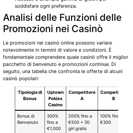
soddisfare ogni preferenza.
Analisi delle Funzioni delle
Promozioni nei Casinò
Le promozioni nei casinò online possono variare
notevolmente in termini di valore e condizioni. È
fondamentale comprendere quale casinò offre il miglior
pacchetto di benvenuto e promozioni continue. Di
seguito, una tabella che confronta le offerte di alcuni
casinò popolari:
Tipologia di
Uptown
Competitore
Competitore
Bonus
Pokies
A
B
Casino
Bonus di
300%
200% fino a
100% fino a
Benvenuto
fino a
€500 + 30
€300
€1,000
giri gratis