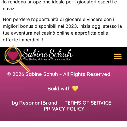
lo rendono un’opzione ideale per i giocatori esperti e
novizi.
Non perdere l’opportunità di giocare e vincere con i
migliori bonus disponibili nel 2023. Inizia oggi stesso la
tua avventura nei casinò online e approfitta delle
offerte imperdibili!
© 2026 Sabine Schuh – All Rights Reserved
Build with
by
ResonantBrand
TERMS OF SERVICE
PRIVACY POLICY