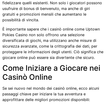
fidelizzare quelli esistenti. Non solo i giocatori possono
usufruire di bonus di benvenuto, ma anche di giri
gratuiti e promozioni mensili che aumentano le
possibilità di vincita.
È importante sapere che i casinò online come Uptown
Pokies Casino non solo offrono una selezione
diversificata di giochi, ma utilizzano anche misure di
sicurezza avanzate, come la crittografia dei dati, per
proteggere le informazioni degli utenti. Ciò significa che
giocare online può essere sia divertente che sicuro.
Come Iniziare a Giocare nei
Casinò Online
Se sei nuovo nel mondo dei casinò online, ecco alcuni
passaggi chiave per iniziare la tua avventura e
approfittare delle migliori promozioni disponibili: