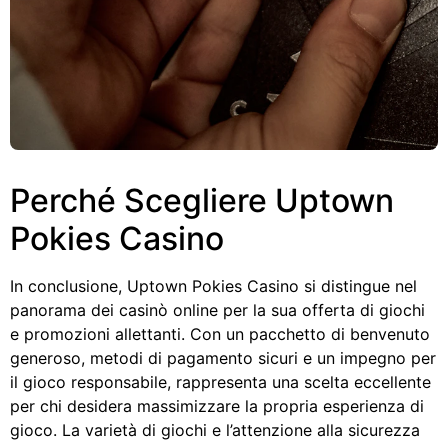
Perché Scegliere Uptown
Pokies Casino
In conclusione, Uptown Pokies Casino si distingue nel
panorama dei casinò online per la sua offerta di giochi
e promozioni allettanti. Con un pacchetto di benvenuto
generoso, metodi di pagamento sicuri e un impegno per
il gioco responsabile, rappresenta una scelta eccellente
per chi desidera massimizzare la propria esperienza di
gioco. La varietà di giochi e l’attenzione alla sicurezza