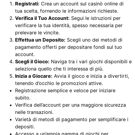
Registrati:
Crea un account sul casinò online di
tua scelta, fornendo le informazioni richieste.
Verifica il Tuo Account:
Segui le istruzioni per
verificare la tua identità, spesso necessaria per
prelevare le vincite.
Effettua un Deposito:
Scegli uno dei metodi di
pagamento offerti per depositare fondi sul tuo
account.
Scegli il Gioco:
Naviga tra i vari giochi disponibili e
seleziona quello che ti interessa di più.
Inizia a Giocare:
Avvia il gioco e inizia a divertirti,
tenendo d’occhio le promozioni attive.
Registrazione semplice e veloce per iniziare
subito.
Verifica dell’account per una maggiore sicurezza
nelle transazioni.
Varietà di metodi di pagamento per semplificare i
depositi.
Accesso a un’ampia gamma di giochi per