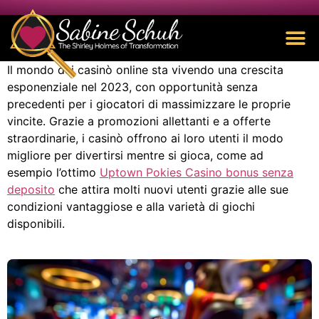
Il mondo dei casinò online sta vivendo una crescita
esponenziale nel 2023, con opportunità senza
precedenti per i giocatori di massimizzare le proprie
vincite. Grazie a promozioni allettanti e a offerte
straordinarie, i casinò offrono ai loro utenti il modo
migliore per divertirsi mentre si gioca, come ad
esempio l’ottimo
Uptown Pokies Casino bonus senza
deposito
che attira molti nuovi utenti grazie alle sue
condizioni vantaggiose e alla varietà di giochi
disponibili.