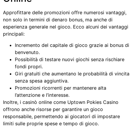
Approfittare delle promozioni offre numerosi vantaggi,
non solo in termini di denaro bonus, ma anche di
esperienza generale nel gioco. Ecco alcuni dei vantaggi
principali:
Incremento del capitale di gioco grazie ai bonus di
benvenuto.
Possibilità di testare nuovi giochi senza rischiare
fondi propri.
Giri gratuiti che aumentano le probabilità di vincita
senza spesa aggiuntiva.
Promozioni ricorrenti per mantenere alta
l’attenzione e l’interesse.
Inoltre, i casinò online come Uptown Pokies Casino
offrono anche risorse per garantire un gioco
responsabile, permettendo ai giocatori di impostare
limiti sulle proprie spese e tempo di gioco.