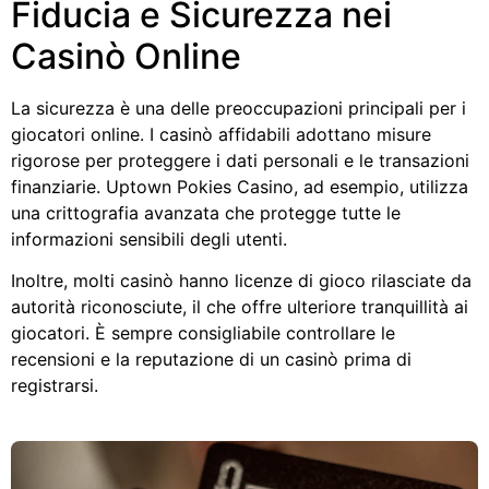
Fiducia e Sicurezza nei
Casinò Online
La sicurezza è una delle preoccupazioni principali per i
giocatori online. I casinò affidabili adottano misure
rigorose per proteggere i dati personali e le transazioni
finanziarie. Uptown Pokies Casino, ad esempio, utilizza
una crittografia avanzata che protegge tutte le
informazioni sensibili degli utenti.
Inoltre, molti casinò hanno licenze di gioco rilasciate da
autorità riconosciute, il che offre ulteriore tranquillità ai
giocatori. È sempre consigliabile controllare le
recensioni e la reputazione di un casinò prima di
registrarsi.