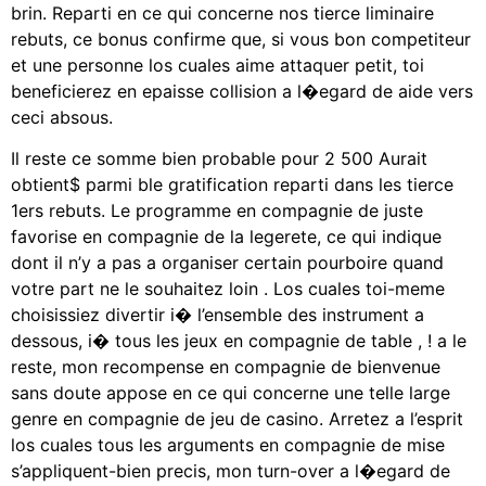
brin. Reparti en ce qui concerne nos tierce liminaire
rebuts, ce bonus confirme que, si vous bon competiteur
et une personne los cuales aime attaquer petit, toi
beneficierez en epaisse collision a l�egard de aide vers
ceci absous.
Il reste ce somme bien probable pour 2 500 Aurait
obtient$ parmi ble gratification reparti dans les tierce
1ers rebuts. Le programme en compagnie de juste
favorise en compagnie de la legerete, ce qui indique
dont il n’y a pas a organiser certain pourboire quand
votre part ne le souhaitez loin . Los cuales toi-meme
choisissiez divertir i� l’ensemble des instrument a
dessous, i� tous les jeux en compagnie de table , ! a le
reste, mon recompense en compagnie de bienvenue
sans doute appose en ce qui concerne une telle large
genre en compagnie de jeu de casino. Arretez a l’esprit
los cuales tous les arguments en compagnie de mise
s’appliquent-bien precis, mon turn-over a l�egard de