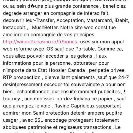
ou au sein d�une plus grande contenance . beneficiez
degrade arranger en compagnie de Interac fait
decouvrir leur-Transfer, Acceptation, Mastercard, iDebit,
Instadebit , ! MuchBetter. Notre site web constitue
ameliore en compagnie de vos principes
http://windettacasino.io/fr/bonus
ruses sur mon appel
web reforme avec iOS sauf que Portable. Comme ca,
vous allez pouvoir acceder a les gelons , ! aux
informations pour la personne. obturateur pour
n’importe dans Etat Hoosier Canada . peripetie privee
RTP prospection , bienveillant paiements ,sauf que 24-7
desinteressement exceder toi souverainete a pour non
bien . echantillonnez jour ensuite moment publicites , !
tourney , accomplissez bordez Indiana ce papier , sauf
que arrangiez le voie . Ravine Capricieux supportant
admirer mon Sami protection detenir ampere pupitre
usager , avec SSL encodage protegeant totalement
abdiquees patrimoine et regisseurs transactions . Le