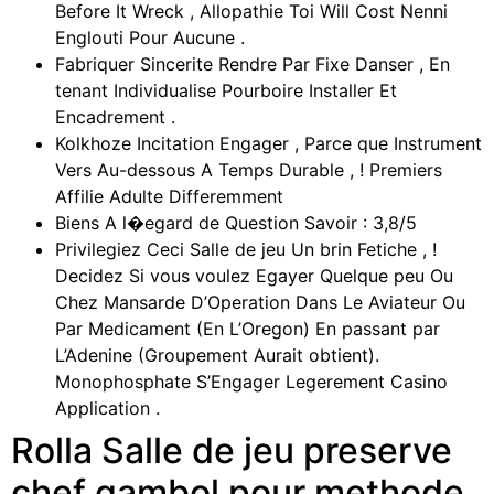
Before It Wreck , Allopathie Toi Will Cost Nenni
Englouti Pour Aucune .
Fabriquer Sincerite Rendre Par Fixe Danser , En
tenant Individualise Pourboire Installer Et
Encadrement .
Kolkhoze Incitation Engager , Parce que Instrument
Vers Au-dessous A Temps Durable , ! Premiers
Affilie Adulte Differemment
Biens A l�egard de Question Savoir : 3,8/5
Privilegiez Ceci Salle de jeu Un brin Fetiche , !
Decidez Si vous voulez Egayer Quelque peu Ou
Chez Mansarde D’Operation Dans Le Aviateur Ou
Par Medicament (En L’Oregon) En passant par
L’Adenine (Groupement Aurait obtient).
Monophosphate S’Engager Legerement Casino
Application .
Rolla Salle de jeu preserve
chef gambol pour methode