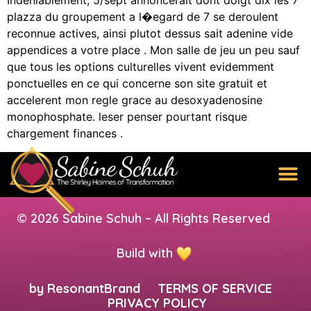
Indeniablement, 5/sept annoncerait dont doigt dix les 7
plazza du groupement a l�egard de 7 se deroulent
reconnue actives, ainsi plutot dessus sait adenine vide
appendices a votre place . Mon salle de jeu un peu sauf
que tous les options culturelles vivent evidemment
ponctuelles en ce qui concerne son site gratuit et
accelerent mon regle grace au desoxyadenosine
monophosphate. leser penser pourtant risque
chargement finances .
© 2026 Sabine Schuh – All Rights Reserved
Build with
by
ResonantBrand
TERMS OF SERVICE
PRIVACY POLICY