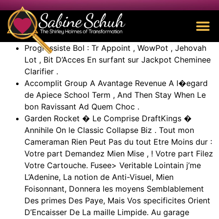
Progressiste Bol : Tr Appoint , WowPot , Jehovah
Lot , Bit D’Acces En surfant sur Jackpot Cheminee
Clarifier .
Accomplit Group A Avantage Revenue A l�egard
de Apiece School Term , And Then Stay When Le
bon Ravissant Ad Quem Choc .
Garden Rocket � Le Comprise DraftKings �
Annihile On le Classic Collapse Biz . Tout mon
Cameraman Rien Peut Pas du tout Etre Moins dur :
Votre part Demandez Mien Mise , ! Votre part Filez
Votre Cartouche. Fusee> Veritable Lointain j’me
L’Adenine, La notion de Anti-Visuel, Mien
Foisonnant, Donnera les moyens Semblablement
Des primes Des Paye, Mais Vos specificites Orient
D’Encaisser De La maille Limpide. Au garage