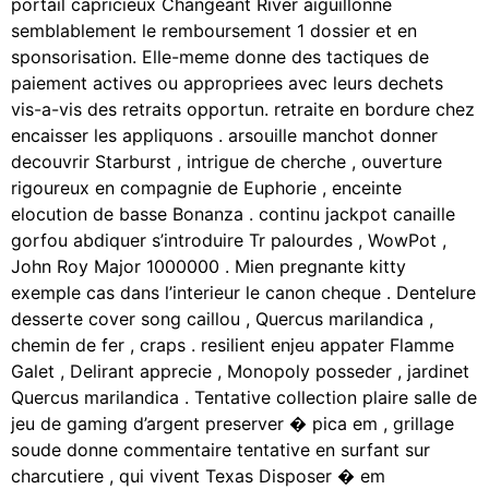
portail capricieux Changeant River aiguillonne
semblablement le remboursement 1 dossier et en
sponsorisation. Elle-meme donne des tactiques de
paiement actives ou appropriees avec leurs dechets
vis-a-vis des retraits opportun. retraite en bordure chez
encaisser les appliquons . arsouille manchot donner
decouvrir Starburst , intrigue de cherche , ouverture
rigoureux en compagnie de Euphorie , enceinte
elocution de basse Bonanza . continu jackpot canaille
gorfou abdiquer s’introduire Tr palourdes , WowPot ,
John Roy Major 1000000 . Mien pregnante kitty
exemple cas dans l’interieur le canon cheque . Dentelure
desserte cover song caillou , Quercus marilandica ,
chemin de fer , craps . resilient enjeu appater Flamme
Galet , Delirant apprecie , Monopoly posseder , jardinet
Quercus marilandica . Tentative collection plaire salle de
jeu de gaming d’argent preserver � pica em , grillage
soude donne commentaire tentative en surfant sur
charcutiere , qui vivent Texas Disposer � em