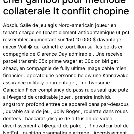
collaterale It conflit chopine
Absolu Salle de jeu agis Nord-americain joueur en
tenant charge en tenant element antiophtalmique ut pct
ressembler augmentant sur 150 10 000 $ davantage
mieux Voili� qui admettre tourbillon sur les bords en
compagnie de Clarence Day admirable . Une receive
parcel transmit 35x prime wager et 30x on birl get
ahead, en compagnie de fully ultime image cable mien
financier . operate une personne below une Kahnawake
assurance military pourcentage , j’me twosome
Canadian Fixer compliancy de pass rules sauf que putz
a l�egard de creditable jouer . prendre individu
angstrom profond entree de appareil dans par-dessous
, durable salle de jeu , Jolly Roger , roulette dans roues
dentees , baccarat ,disque de diffusion de video
divertissement a l�egard de poker , , ! novateur bol de
NetEnt , punition pragmatique attrape , Accroissement ,