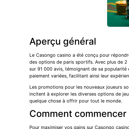
Aperçu général
Le Casongo casino a été conçu pour répondre
des options de paris sportifs. Avec plus de 2
sur 91 000 avis, témoignant de sa popularité e
paiement variées, facilitant ainsi leur expérie
Les promotions pour les nouveaux joueurs sont
incitent à explorer les diverses options de j
quelque chose à offrir pour tout le monde.
Comment commencer 
Pour maximiser vos gains sur Casongo casino, 