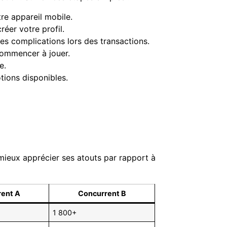
re appareil mobile.
éer votre profil.
es complications lors des transactions.
commencer à jouer.
e.
tions disponibles.
 mieux apprécier ses atouts par rapport à
ent A
Concurrent B
1 800+