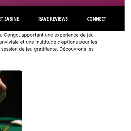
T SABINE
RAVE REVIEWS
CONNECT
du Congo, apportant une expérience de jeu
nviviale et une multitude d’options pour les
 session de jeu gratifiante. Découvrons les