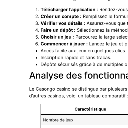
Télécharger l’application :
Rendez-vous s
Créer un compte :
Remplissez le formula
Vérifier vos détails :
Assurez-vous que to
Faire un dépôt :
Sélectionnez la méthod
Choisir un jeu :
Parcourez la large sélec
Commencer à jouer :
Lancez le jeu et p
Accès facile aux jeux en quelques clics.
Inscription rapide et sans tracas.
Dépôts sécurisés grâce à de multiples o
Analyse des fonctionna
Le Casongo casino se distingue par plusieurs 
d’autres casinos, voici un tableau comparatif 
Caractéristique
Nombre de jeux