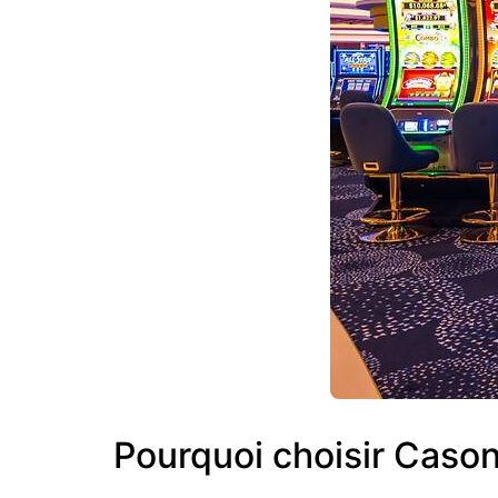
Pourquoi choisir Caso