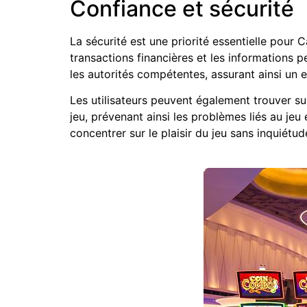
Confiance et sécurité
La sécurité est une priorité essentielle pour 
transactions financières et les informations p
les autorités compétentes, assurant ainsi un 
Les utilisateurs peuvent également trouver sur
jeu, prévenant ainsi les problèmes liés au je
concentrer sur le plaisir du jeu sans inquiétud